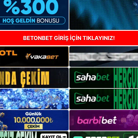
BETONBET GİRİŞ İÇİN TIKLAYINIZ!