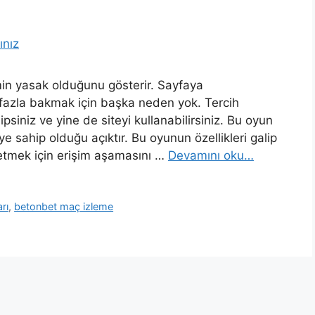
min yasak olduğunu gösterir. Sayfaya
 fazla bakmak için başka neden yok. Tercih
psiniz ve yine de siteyi kullanabilirsiniz. Bu oyun
eye sahip olduğu açıktır. Bu oyunun özellikleri galip
e etmek için erişim aşamasını …
Devamını oku…
rı
,
betonbet maç izleme