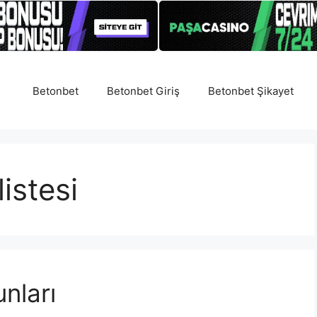
Betonbet
Betonbet Giriş
Betonbet Şikayet
istesi
nları