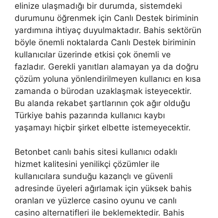
elinize ulaşmadığı bir durumda, sistemdeki
durumunu öğrenmek için Canlı Destek biriminin
yardımına ihtiyaç duyulmaktadır. Bahis sektörün
böyle önemli noktalarda Canlı Destek biriminin
kullanıcılar üzerinde etkisi çok önemli ve
fazladır. Gerekli yanıtları alamayan ya da doğru
çözüm yoluna yönlendirilmeyen kullanıcı en kısa
zamanda o bürodan uzaklaşmak isteyecektir.
Bu alanda rekabet şartlarının çok ağır olduğu
Türkiye bahis pazarında kullanıcı kaybı
yaşamayı hiçbir şirket elbette istemeyecektir.
Betonbet canlı bahis sitesi kullanıcı odaklı
hizmet kalitesini yenilikçi çözümler ile
kullanıcılara sunduğu kazançlı ve güvenli
adresinde üyeleri ağırlamak için yüksek bahis
oranları ve yüzlerce casino oyunu ve canlı
casino alternatifleri ile beklemektedir. Bahis