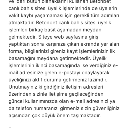
ve idari bütün olanaklarını kullanan Betonbet
canlı bahis sitesi üyelik işlemlerinde de üyelerin
vakit kaybı yaşamaması için gerekli tüm adımları
atmaktadır. Betonbet canlı bahis sitesi üyelik
işlemleri birkaç basit aşamadan meydan
gelmektedir. Siteye web sayfasına giriş
yaptıktan sonra karşınıza çıkan ekranda yer alan
forma, bilgilerinizi gireniz kayıt işlemlerinizin ilk
basamağını meydana getirmektedir. Üyelik
işlemlerinin ikinci basamağında ise verdiğiniz e-
mail adresinize gelen e-postayı onaylayarak
üyeliğinizi aktif duruma getirmeniz lazımdır.
Unutmayınız ki girdiğiniz iletişim adresleri
üzerinden sizinle iletişime geçileceğinden
güncel kullanımınızda olan e-mail adresinizi ya
da telefon numaranızı girmeniz sizin güvenliğiniz
açısından çok büyük önem taşımaktadır.