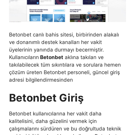
Betonbet canlı bahis sitesi, birbirinden alakalı
ve donanımlı destek kanalları her vakit
üyelerinin yanında durmayı becermiştir.
Kullanıcıların
Betonbet
aklına takılan ve
takılabilecek tüm sıkıntılara ve sorulara hemen
çözüm üreten Betonbet personeli, güncel giriş
adresi bilgilendirmesinden
Betonbet Giriş
Betonbet kullanıcılarına her vakit daha
kalitelisini, daha güzelini vermek için
çalışmalarını sürdüren ve bu doğrultuda teknik