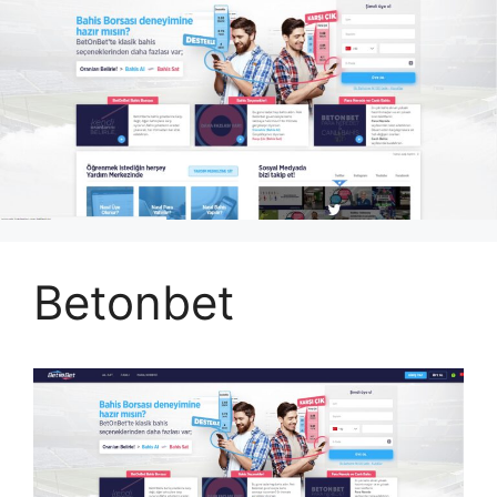
Betonbet