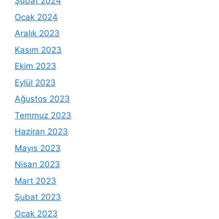
Şubat 2024
Ocak 2024
Aralık 2023
Kasım 2023
Ekim 2023
Eylül 2023
Ağustos 2023
Temmuz 2023
Haziran 2023
Mayıs 2023
Nisan 2023
Mart 2023
Şubat 2023
Ocak 2023