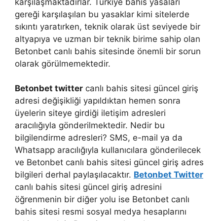
karşılaşmaktadırlar. Türkiye bahis yasaları
gereği karşılaşılan bu yasaklar kimi sitelerde
sıkıntı yaratırken, teknik olarak üst seviyede bir
altyapıya ve uzman bir teknik birime sahip olan
Betonbet canlı bahis sitesinde önemli bir sorun
olarak görülmemektedir.
Betonbet twitter
canlı bahis sitesi güncel giriş
adresi değişikliği yapıldıktan hemen sonra
üyelerin siteye girdiği iletişim adresleri
aracılığıyla gönderilmektedir. Nedir bu
bilgilendirme adresleri? SMS, e-mail ya da
Whatsapp aracılığıyla kullanıcılara gönderilecek
ve Betonbet canlı bahis sitesi güncel giriş adres
bilgileri derhal paylaşılacaktır.
Betonbet Twitter
canlı bahis sitesi güncel giriş adresini
öğrenmenin bir diğer yolu ise Betonbet canlı
bahis sitesi resmi sosyal medya hesaplarını