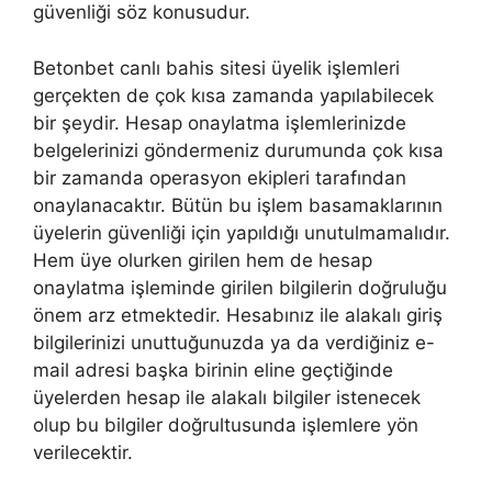
güvenliği söz konusudur.
Betonbet canlı bahis sitesi üyelik işlemleri
gerçekten de çok kısa zamanda yapılabilecek
bir şeydir. Hesap onaylatma işlemlerinizde
belgelerinizi göndermeniz durumunda çok kısa
bir zamanda operasyon ekipleri tarafından
onaylanacaktır. Bütün bu işlem basamaklarının
üyelerin güvenliği için yapıldığı unutulmamalıdır.
Hem üye olurken girilen hem de hesap
onaylatma işleminde girilen bilgilerin doğruluğu
önem arz etmektedir. Hesabınız ile alakalı giriş
bilgilerinizi unuttuğunuzda ya da verdiğiniz e-
mail adresi başka birinin eline geçtiğinde
üyelerden hesap ile alakalı bilgiler istenecek
olup bu bilgiler doğrultusunda işlemlere yön
verilecektir.