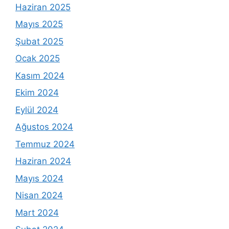
Haziran 2025
Mayıs 2025
Şubat 2025
Ocak 2025
Kasım 2024
Ekim 2024
Eylül 2024
Ağustos 2024
Temmuz 2024
Haziran 2024
Mayıs 2024
Nisan 2024
Mart 2024