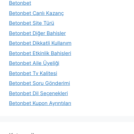
Betonbet
Betonbet Canlı Kazanç
Betonbet Site Türü
Betonbet Diğer Bahisler
Betonbet Dikkatli Kullanım
Betonbet Etkinlik Bahisleri
Betonbet Aile Üyeliği
Betonbet Tv Kalitesi
Betonbet Soru Gönderimi
Betonbet Dil Seçenekleri
Betonbet Kupon Ayrıntıları