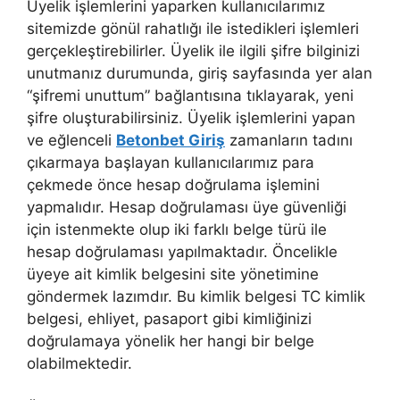
Üyelik işlemlerini yaparken kullanıcılarımız
sitemizde gönül rahatlığı ile istedikleri işlemleri
gerçekleştirebilirler. Üyelik ile ilgili şifre bilginizi
unutmanız durumunda, giriş sayfasında yer alan
“şifremi unuttum” bağlantısına tıklayarak, yeni
şifre oluşturabilirsiniz. Üyelik işlemlerini yapan
ve eğlenceli
Betonbet Giriş
zamanların tadını
çıkarmaya başlayan kullanıcılarımız para
çekmede önce hesap doğrulama işlemini
yapmalıdır. Hesap doğrulaması üye güvenliği
için istenmekte olup iki farklı belge türü ile
hesap doğrulaması yapılmaktadır. Öncelikle
üyeye ait kimlik belgesini site yönetimine
göndermek lazımdır. Bu kimlik belgesi TC kimlik
belgesi, ehliyet, pasaport gibi kimliğinizi
doğrulamaya yönelik her hangi bir belge
olabilmektedir.