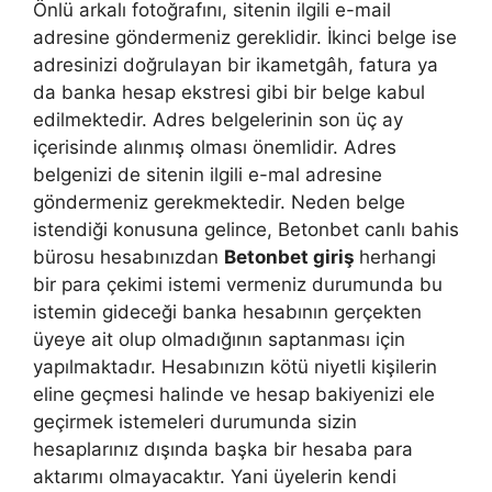
Önlü arkalı fotoğrafını, sitenin ilgili e-mail
adresine göndermeniz gereklidir. İkinci belge ise
adresinizi doğrulayan bir ikametgâh, fatura ya
da banka hesap ekstresi gibi bir belge kabul
edilmektedir. Adres belgelerinin son üç ay
içerisinde alınmış olması önemlidir. Adres
belgenizi de sitenin ilgili e-mal adresine
göndermeniz gerekmektedir. Neden belge
istendiği konusuna gelince, Betonbet canlı bahis
bürosu hesabınızdan
Betonbet giriş
herhangi
bir para çekimi istemi vermeniz durumunda bu
istemin gideceği banka hesabının gerçekten
üyeye ait olup olmadığının saptanması için
yapılmaktadır. Hesabınızın kötü niyetli kişilerin
eline geçmesi halinde ve hesap bakiyenizi ele
geçirmek istemeleri durumunda sizin
hesaplarınız dışında başka bir hesaba para
aktarımı olmayacaktır. Yani üyelerin kendi