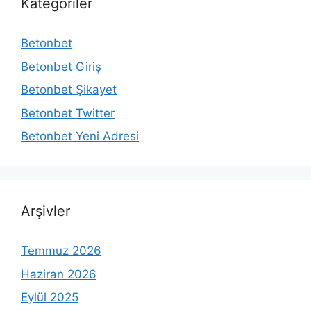
Kategoriler
Betonbet
Betonbet Giriş
Betonbet Şikayet
Betonbet Twitter
Betonbet Yeni Adresi
Arşivler
Temmuz 2026
Haziran 2026
Eylül 2025