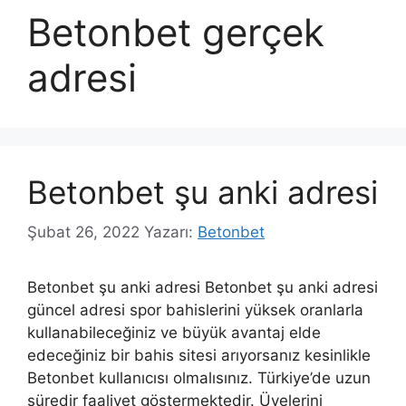
Betonbet gerçek
adresi
Betonbet şu anki adresi
Şubat 26, 2022
Yazarı:
Betonbet
Betonbet şu anki adresi Betonbet şu anki adresi
güncel adresi spor bahislerini yüksek oranlarla
kullanabileceğiniz ve büyük avantaj elde
edeceğiniz bir bahis sitesi arıyorsanız kesinlikle
Betonbet kullanıcısı olmalısınız. Türkiye’de uzun
süredir faaliyet göstermektedir. Üyelerini