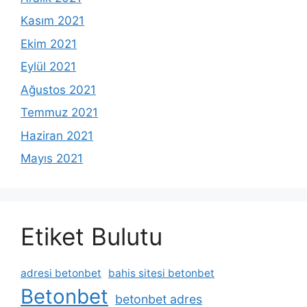
Kasım 2021
Ekim 2021
Eylül 2021
Ağustos 2021
Temmuz 2021
Haziran 2021
Mayıs 2021
Etiket Bulutu
adresi betonbet
bahis sitesi betonbet
Betonbet
betonbet adres