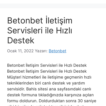
Betonbet İletişim
Servisleri ile Hızlı
Destek
Ocak 11, 2022
Yazarı:
Betonbet
Betonbet İletişim Servisleri ile Hızlı Destek
Betonbet İletişim Servisleri ile Hızlı Destek
Müşteri hizmetleri ile iletişime geçmenin hızlı
tekniklerinden biri canlı destek ve yardım
servisidir. Bahis sitesi ana sayfasındaki canlı
destek formuna tıkladığınızda karşınıza açılan
formu doldurun. Doldurduktan sonra 30 saniye