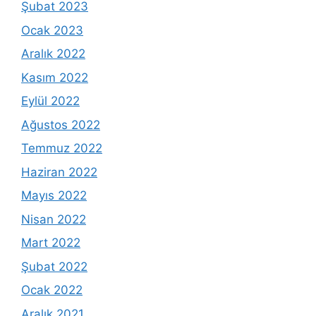
Şubat 2023
Ocak 2023
Aralık 2022
Kasım 2022
Eylül 2022
Ağustos 2022
Temmuz 2022
Haziran 2022
Mayıs 2022
Nisan 2022
Mart 2022
Şubat 2022
Ocak 2022
Aralık 2021