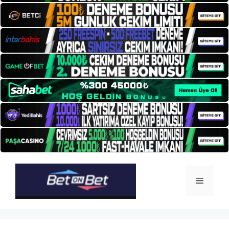
İçeriğe
atla
Menü