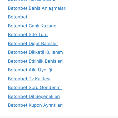
Betonbet Bahis Anlaşmaları
Betonbet
Betonbet Canlı Kazanç
Betonbet Site Türü
Betonbet Diğer Bahisler
Betonbet Dikkatli Kullanım
Betonbet Etkinlik Bahisleri
Betonbet Aile Üyeliği
Betonbet Tv Kalitesi
Betonbet Soru Gönderimi
Betonbet Dil Seçenekleri
Betonbet Kupon Ayrıntıları