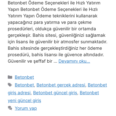
Betonbet Ödeme Seçenekleri ile Hızlı Yatırım
Yapın Betonbet Ödeme Seçenekleri ile Hızlı
Yatırım Yapın Ödeme tekniklerini kullanarak
yapacağınız para yatırma ve para çekme
prosedürleri, oldukça güvenilir bir ortamda
gerçekleşir. Bahis sitesi, güvenliğinizi sağlamak
için lisans ile güvenilir bir atmosfer sunmaktadır.
Bahis sitesinde gerçekleştirdiğiniz her ödeme
prosedürü, bahis lisansı ile güvence altındadır.
Güvenilir ve şeffaf bir …
Devamını oku…
Kategoriler
Betonbet
Etiketler
Betonbet
,
Betonbet gerçek adresi
,
Betonbet
giriş adresi
,
Betonbet güncel giriş
,
Betonbet
yeni güncel giriş
Yorum yap