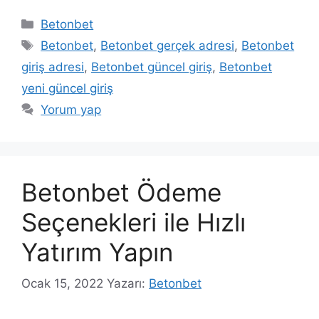
Kategoriler
Betonbet
Etiketler
Betonbet
,
Betonbet gerçek adresi
,
Betonbet
giriş adresi
,
Betonbet güncel giriş
,
Betonbet
yeni güncel giriş
Yorum yap
Betonbet Ödeme
Seçenekleri ile Hızlı
Yatırım Yapın
Ocak 15, 2022
Yazarı:
Betonbet