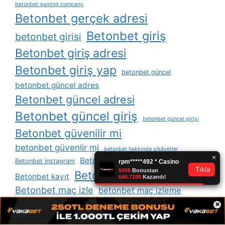
betonbet gaming company
Betonbet gerçek adresi
Betonbet giriş
betonbet girisi
Betonbet giriş adresi
Betonbet giriş yap
betonbet güncel
betonbet güncel adres
Betonbet güncel adresi
Betonbet güncel giriş
betonbet güncel girişi
Betonbet güvenilir mi
betonbet güvenlir mi
betonbet hakkında şikâyetler
Betonbet kaydol
Betonbet instagram
betonbet kayit
Betonbet kaç oldu
Betonbet kayıt
Betonbet maç izle
betonbet maç izleme
betonbet nasil bir site
×
Betonbet Mobil
Betonbet nasıl bir site
betonbet oyun sitesi