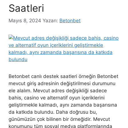
Saatleri
Mayıs 8, 2024
Yazarı:
Betonbet
Betonbet canlı destek saatleri örneğin Betonbet
mevcut giriş adresinin değiştirilmesi durumunu
ele alalım. Mevcut adres değişikliği sadece
bahis, casino ve alternatif oyun içeriklerini
geliştirmekle kalmadı, aynı zamanda başarısına
da katkıda bulundu. Daha doğrusu bu,
günümüzün çok bilinen bir örneğidir. Mevcut
konumunu tüm sosyal medya platformlarında