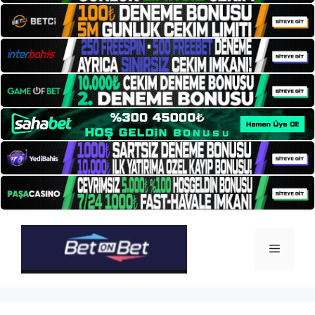
İçeriğe
atla
Menü