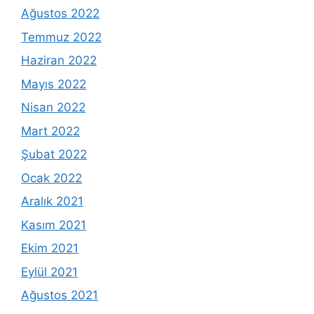
Ağustos 2022
Temmuz 2022
Haziran 2022
Mayıs 2022
Nisan 2022
Mart 2022
Şubat 2022
Ocak 2022
Aralık 2021
Kasım 2021
Ekim 2021
Eylül 2021
Ağustos 2021