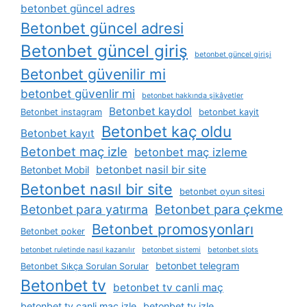
betonbet güncel adres
Betonbet güncel adresi
Betonbet güncel giriş
betonbet güncel girişi
Betonbet güvenilir mi
betonbet güvenlir mi
betonbet hakkında şikâyetler
Betonbet kaydol
Betonbet instagram
betonbet kayit
Betonbet kaç oldu
Betonbet kayıt
Betonbet maç izle
betonbet maç izleme
betonbet nasil bir site
Betonbet Mobil
Betonbet nasıl bir site
betonbet oyun sitesi
Betonbet para çekme
Betonbet para yatırma
Betonbet promosyonları
Betonbet poker
betonbet ruletinde nasıl kazanılır
betonbet sistemi
betonbet slots
betonbet telegram
Betonbet Sıkça Sorulan Sorular
Betonbet tv
betonbet tv canli maç
betonbet tv canli maç izle
betonbet tv izle