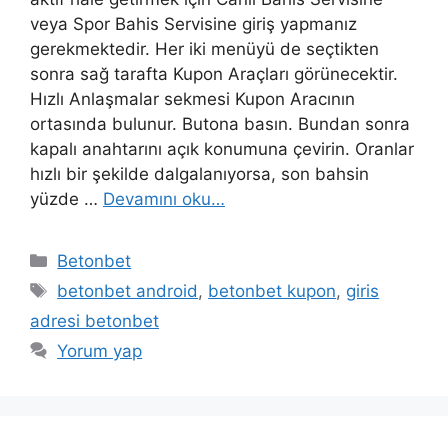
veya Spor Bahis Servisine giriş yapmanız
gerekmektedir. Her iki menüyü de seçtikten
sonra sağ tarafta Kupon Araçları görünecektir.
Hızlı Anlaşmalar sekmesi Kupon Aracının
ortasında bulunur. Butona basın. Bundan sonra
kapalı anahtarını açık konumuna çevirin. Oranlar
hızlı bir şekilde dalgalanıyorsa, son bahsin
yüzde …
Devamını oku…
Kategoriler
Betonbet
Etiketler
betonbet android
,
betonbet kupon
,
giris
adresi betonbet
Yorum yap