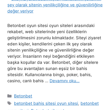
Betonbet oyun sitesi oyun siteleri arasındaki
rekabet, web sitelerinde yeni özelliklerin
geliştirilmesini zorunlu kılmaktadır. Siteyi ziyaret
eden kişiler, kendilerini çeken ilk şey olarak
sitenin yenilikçiliğine ve güvenilirliğine değer
veriyor. İnsanların neyi beğendiğini etkileyen
başka koşullar da var. Betonbet, diğer sitelere
göre bu avantajları sunan eşsiz bir bahis
sitesidir. Kullanıcılarına bingo, poker, bahis,
casino, canlı bahis …
Devamını oku…
Kategoriler
Betonbet
Etiketler
betonbet bahis sitesi oyun sitesi
,
betonbet