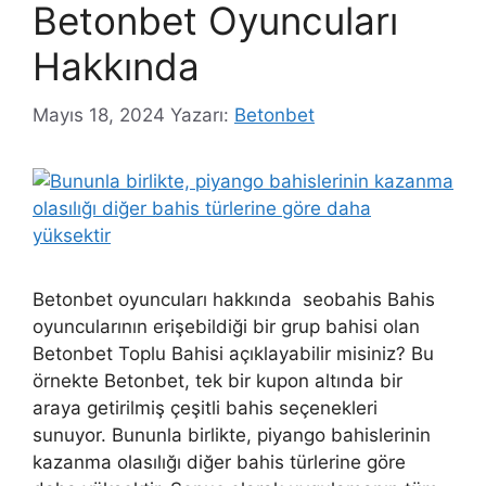
Betonbet Oyuncuları
Hakkında
Mayıs 18, 2024
Yazarı:
Betonbet
Betonbet oyuncuları hakkında seobahis Bahis
oyuncularının erişebildiği bir grup bahisi olan
Betonbet Toplu Bahisi açıklayabilir misiniz? Bu
örnekte Betonbet, tek bir kupon altında bir
araya getirilmiş çeşitli bahis seçenekleri
sunuyor. Bununla birlikte, piyango bahislerinin
kazanma olasılığı diğer bahis türlerine göre