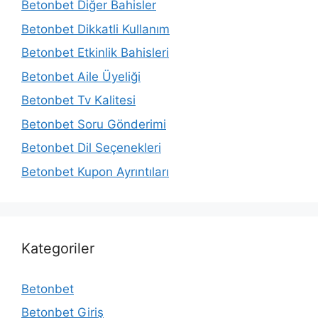
Betonbet Diğer Bahisler
Betonbet Dikkatli Kullanım
Betonbet Etkinlik Bahisleri
Betonbet Aile Üyeliği
Betonbet Tv Kalitesi
Betonbet Soru Gönderimi
Betonbet Dil Seçenekleri
Betonbet Kupon Ayrıntıları
Kategoriler
Betonbet
Betonbet Giriş