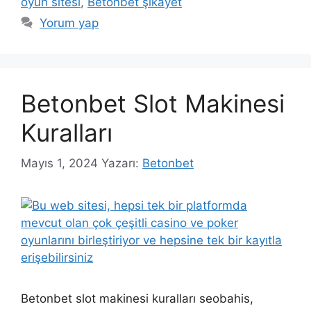
oyun sitesi
,
Betonbet şikayet
Yorum yap
Betonbet Slot Makinesi
Kuralları
Mayıs 1, 2024
Yazarı:
Betonbet
Betonbet slot makinesi kuralları seobahis,