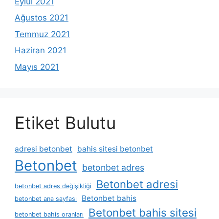
Eylül 2021
Ağustos 2021
Temmuz 2021
Haziran 2021
Mayıs 2021
Etiket Bulutu
adresi betonbet
bahis sitesi betonbet
Betonbet
betonbet adres
Betonbet adresi
betonbet adres değişikliği
Betonbet bahis
betonbet ana sayfası
Betonbet bahis sitesi
betonbet bahis oranları