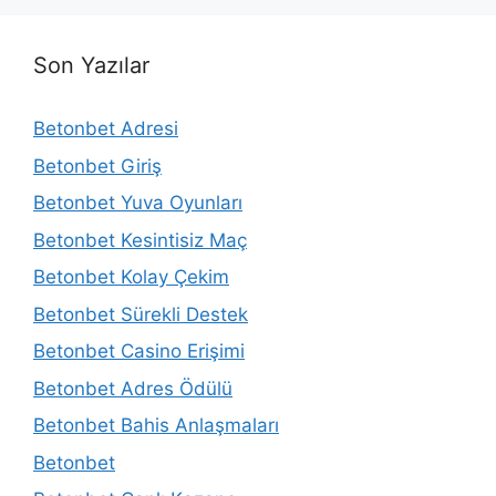
Son Yazılar
Betonbet Adresi
Betonbet Giriş
Betonbet Yuva Oyunları
Betonbet Kesintisiz Maç
Betonbet Kolay Çekim
Betonbet Sürekli Destek
Betonbet Casino Erişimi
Betonbet Adres Ödülü
Betonbet Bahis Anlaşmaları
Betonbet