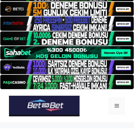
İçeriğe
atla
Menü