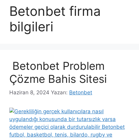
Betonbet firma
bilgileri
Betonbet Problem
Çözme Bahis Sitesi
Haziran 8, 2024
Yazarı:
Betonbet