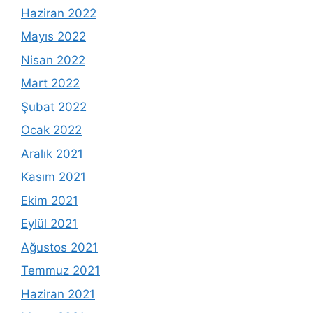
Haziran 2022
Mayıs 2022
Nisan 2022
Mart 2022
Şubat 2022
Ocak 2022
Aralık 2021
Kasım 2021
Ekim 2021
Eylül 2021
Ağustos 2021
Temmuz 2021
Haziran 2021