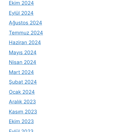
Ekim 2024
Eylül 2024
Ağustos 2024
Temmuz 2024
Haziran 2024
Mayıs 2024
Nisan 2024
Mart 2024
Şubat 2024
Ocak 2024
Aralık 2023
Kasım 2023
Ekim 2023
Eylül 2023