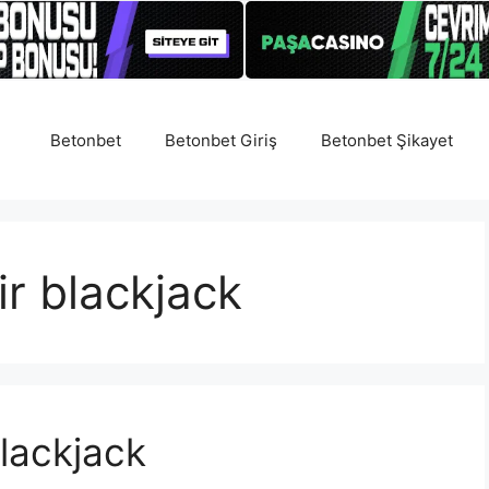
Betonbet
Betonbet Giriş
Betonbet Şikayet
ir blackjack
lackjack