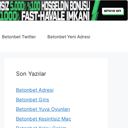
Betonbet Twitter
Betonbet Yeni Adresi
Son Yazılar
Betonbet Adresi
Betonbet Giriş
Betonbet Yuva Oyunları
Betonbet Kesintisiz Maç