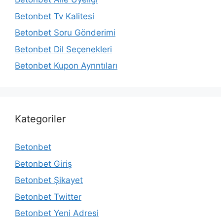
Betonbet Tv Kalitesi
Betonbet Soru Gönderimi
Betonbet Dil Seçenekleri
Betonbet Kupon Ayrıntıları
Kategoriler
Betonbet
Betonbet Giriş
Betonbet Şikayet
Betonbet Twitter
Betonbet Yeni Adresi