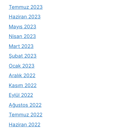
Temmuz 2023
Haziran 2023
Mayıs 2023
Nisan 2023
Mart 2023
Şubat 2023
Ocak 2023
Aralık 2022
Kasım 2022
Eylül 2022
Ağustos 2022
Temmuz 2022
Haziran 2022