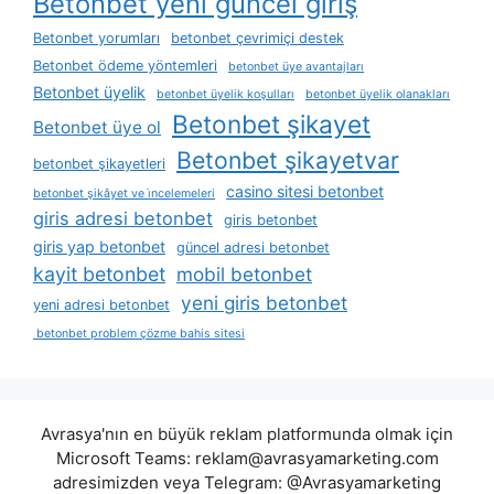
Betonbet yeni güncel giriş
Betonbet yorumları
betonbet çevrimiçi destek
Betonbet ödeme yöntemleri
betonbet üye avantajları
Betonbet üyelik
betonbet üyelik koşulları
betonbet üyelik olanakları
Betonbet şikayet
Betonbet üye ol
Betonbet şikayetvar
betonbet şikayetleri
casino sitesi betonbet
betonbet şikâyet ve i̇ncelemeleri
giris adresi betonbet
giris betonbet
giris yap betonbet
güncel adresi betonbet
kayit betonbet
mobil betonbet
yeni giris betonbet
yeni adresi betonbet
betonbet problem çözme bahis sitesi
Avrasya'nın en büyük reklam platformunda olmak için
Microsoft Teams:
reklam@avrasyamarketing.com
adresimizden veya Telegram: @Avrasyamarketing