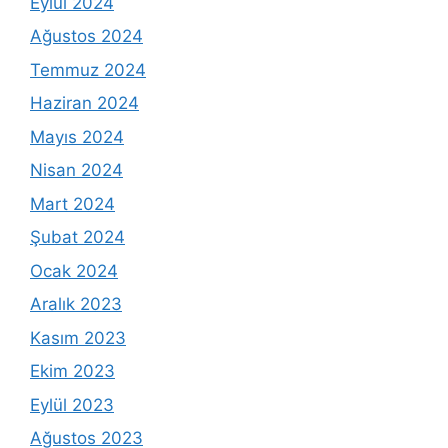
Eylül 2024
Ağustos 2024
Temmuz 2024
Haziran 2024
Mayıs 2024
Nisan 2024
Mart 2024
Şubat 2024
Ocak 2024
Aralık 2023
Kasım 2023
Ekim 2023
Eylül 2023
Ağustos 2023