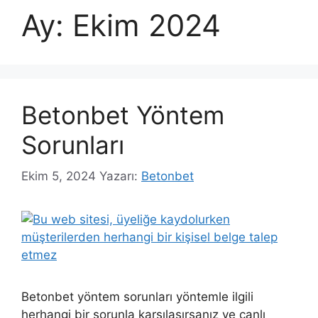
Ay:
Ekim 2024
Betonbet Yöntem
Sorunları
Ekim 5, 2024
Yazarı:
Betonbet
Betonbet yöntem sorunları yöntemle ilgili
herhangi bir sorunla karşılaşırsanız ve canlı