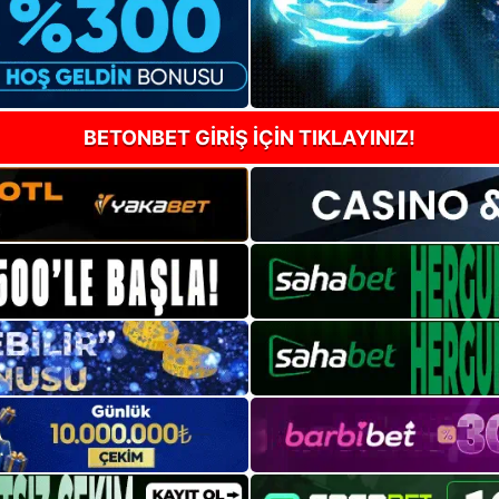
BETONBET GİRİŞ İÇİN TIKLAYINIZ!