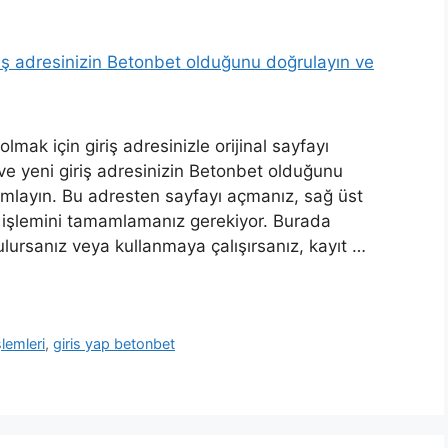
olmak için giriş adresinizle orijinal sayfayı
ve yeni giriş adresinizin Betonbet olduğunu
amlayın. Bu adresten sayfayı açmanız, sağ üst
m işlemini tamamlamanız gerekiyor. Burada
ulursanız veya kullanmaya çalışırsanız, kayıt …
şlemleri
,
giris yap betonbet