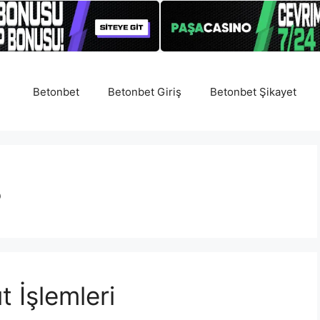
Betonbet
Betonbet Giriş
Betonbet Şikayet
3
t İşlemleri