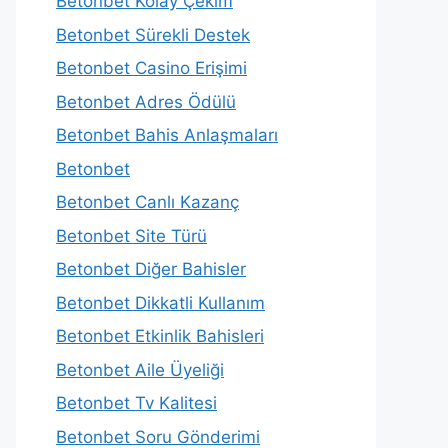
Betonbet Kolay Çekim
Betonbet Sürekli Destek
Betonbet Casino Erişimi
Betonbet Adres Ödülü
Betonbet Bahis Anlaşmaları
Betonbet
Betonbet Canlı Kazanç
Betonbet Site Türü
Betonbet Diğer Bahisler
Betonbet Dikkatli Kullanım
Betonbet Etkinlik Bahisleri
Betonbet Aile Üyeliği
Betonbet Tv Kalitesi
Betonbet Soru Gönderimi