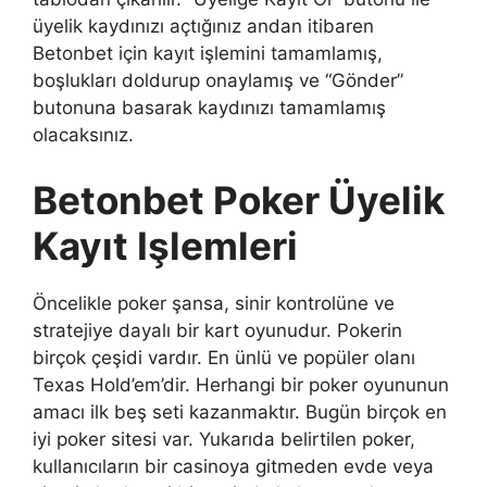
üyelik kaydınızı açtığınız andan itibaren
Betonbet için kayıt işlemini tamamlamış,
boşlukları doldurup onaylamış ve “Gönder”
butonuna basarak kaydınızı tamamlamış
olacaksınız.
Betonbet Poker Üyelik
Kayıt Işlemleri
Öncelikle poker şansa, sinir kontrolüne ve
stratejiye dayalı bir kart oyunudur. Pokerin
birçok çeşidi vardır. En ünlü ve popüler olanı
Texas Hold’em’dir. Herhangi bir poker oyununun
amacı ilk beş seti kazanmaktır. Bugün birçok en
iyi poker sitesi var. Yukarıda belirtilen poker,
kullanıcıların bir casinoya gitmeden evde veya