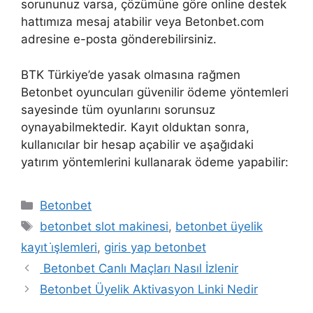
sorununuz varsa, çözümüne göre online destek
hattımıza mesaj atabilir veya Betonbet.com
adresine e-posta gönderebilirsiniz.
BTK Türkiye’de yasak olmasına rağmen
Betonbet oyuncuları güvenilir ödeme yöntemleri
sayesinde tüm oyunlarını sorunsuz
oynayabilmektedir. Kayıt olduktan sonra,
kullanıcılar bir hesap açabilir ve aşağıdaki
yatırım yöntemlerini kullanarak ödeme yapabilir:
Kategoriler
Betonbet
Etiketler
betonbet slot makinesi
,
betonbet üyelik
kayıt i̇şlemleri
,
giris yap betonbet
Yazı
Betonbet Canlı Maçları Nasıl İzlenir
dolaşımı
Betonbet Üyelik Aktivasyon Linki Nedir