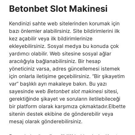
Betonbet Slot Makinesi
Kendinizi sahte web sitelerinden korumak için
bazı önlemler alabilirsiniz. Site bildirimlerini ilk
kez açabilir veya ilk bildirimlerinize
ekleyebilirsiniz. Sosyal medya bu konuda çok
yardımcı olabilir. Web sitesine sosyal ağlar
aracılığıyla bağlanabilirsiniz. Bir hesap
yöneticiniz varsa, adres güncellemesi istemek
için onlarla iletişime geçebilirsiniz. “Bir şikayetim
var” başlıklı ayrı makaleye bakın. Bu yazı
sayesinde web
Betonbet slot makinesi
sitesi,
gerektiğinde şikayet ve soruların iletilebileceği
bir platform olarak karşımıza çıkmaktadır.Elbette
sitenin destek ekibine de gönderebilir veya
mesaj olarak gönderebilirsiniz.