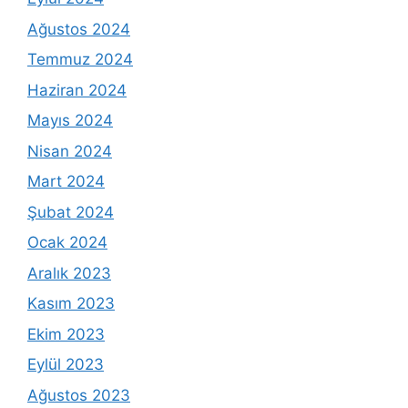
Ağustos 2024
Temmuz 2024
Haziran 2024
Mayıs 2024
Nisan 2024
Mart 2024
Şubat 2024
Ocak 2024
Aralık 2023
Kasım 2023
Ekim 2023
Eylül 2023
Ağustos 2023