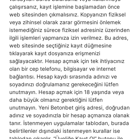
çalışırsanız, kayıt işlemine başlamadan önce
web sitesinden çıkmalısınız. Kopyanızın fiziksel
veya zihinsel olarak zarar görmesini önlemek
istemediğiniz sürece fiziksel adresiniz üzerinden
ilgili işlemleri yapmanıza izin verilmez. Bu adres,
web sitesinde seçtiğiniz kayıt düğmesine
tıklayarak kayıt dosyanıza erişmenizi
sağlayacaktır. Hesap açmak için tek ihtiyacınız
olan bir cep telefonu, bilgisayar ve internet
bağlantısı. Hesap kaydı sırasında adınızı ve
soyadınızı doğrulamanız gerekeceğini lütfen
unutmayın. Hesap açmak için 18 yaşında veya
daha büyük olmanız gerektiğini lütfen
unutmayın. Yeni Betonbet giriş adresi, doğrudan
adınız ve soyadınızla bir hesap açmanıza olanak
tanır. İstenmeyen uygulamalar tablodan, burada
belirtilenler dışındaki istenmeyen kurallar ise
tablodan çıkarılır. “Üyeliğe Kayıt Ol” butonu ile