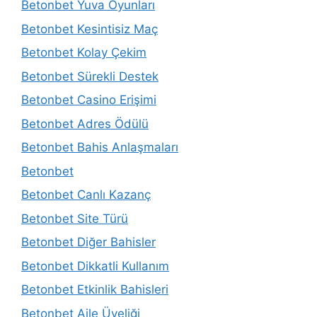
Betonbet Yuva Oyunları
Betonbet Kesintisiz Maç
Betonbet Kolay Çekim
Betonbet Sürekli Destek
Betonbet Casino Erişimi
Betonbet Adres Ödülü
Betonbet Bahis Anlaşmaları
Betonbet
Betonbet Canlı Kazanç
Betonbet Site Türü
Betonbet Diğer Bahisler
Betonbet Dikkatli Kullanım
Betonbet Etkinlik Bahisleri
Betonbet Aile Üyeliği