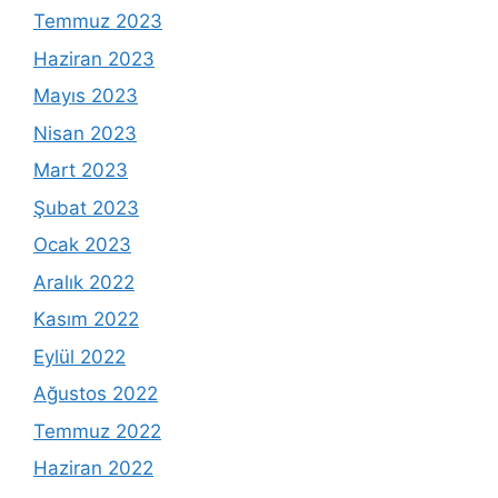
Temmuz 2023
Haziran 2023
Mayıs 2023
Nisan 2023
Mart 2023
Şubat 2023
Ocak 2023
Aralık 2022
Kasım 2022
Eylül 2022
Ağustos 2022
Temmuz 2022
Haziran 2022