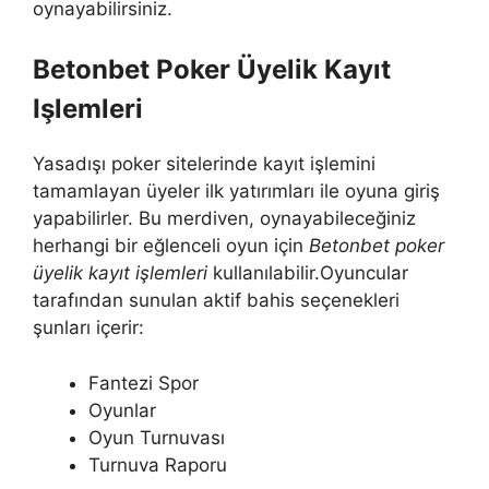
oynayabilirsiniz.
Betonbet Poker Üyelik Kayıt
Işlemleri
Yasadışı poker sitelerinde kayıt işlemini
tamamlayan üyeler ilk yatırımları ile oyuna giriş
yapabilirler. Bu merdiven, oynayabileceğiniz
herhangi bir eğlenceli oyun için
Betonbet poker
üyelik kayıt işlemleri
kullanılabilir.Oyuncular
tarafından sunulan aktif bahis seçenekleri
şunları içerir:
Fantezi Spor
Oyunlar
Oyun Turnuvası
Turnuva Raporu