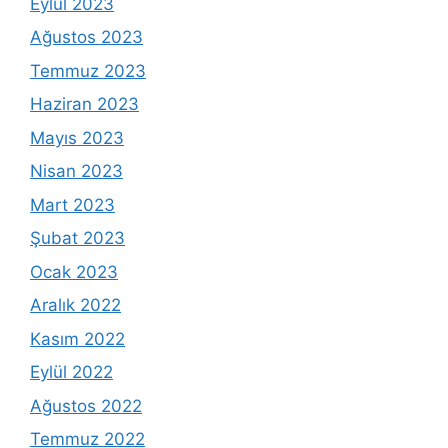
Eylül 2023
Ağustos 2023
Temmuz 2023
Haziran 2023
Mayıs 2023
Nisan 2023
Mart 2023
Şubat 2023
Ocak 2023
Aralık 2022
Kasım 2022
Eylül 2022
Ağustos 2022
Temmuz 2022