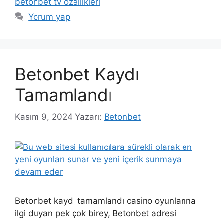
betonbet tv özellikleri
Yorum yap
Betonbet Kaydı
Tamamlandı
Kasım 9, 2024
Yazarı:
Betonbet
Betonbet kaydı tamamlandı casino oyunlarına
ilgi duyan pek çok birey, Betonbet adresi