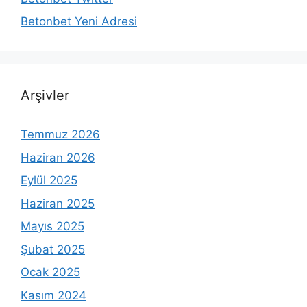
Betonbet Yeni Adresi
Arşivler
Temmuz 2026
Haziran 2026
Eylül 2025
Haziran 2025
Mayıs 2025
Şubat 2025
Ocak 2025
Kasım 2024