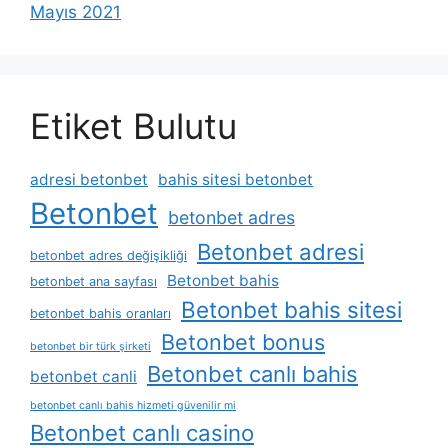
Mayıs 2021
Etiket Bulutu
adresi betonbet
bahis sitesi betonbet
Betonbet
betonbet adres
Betonbet adresi
betonbet adres değişikliği
Betonbet bahis
betonbet ana sayfası
Betonbet bahis sitesi
betonbet bahis oranları
Betonbet bonus
betonbet bir türk şirketi
Betonbet canlı bahis
betonbet canli
betonbet canlı bahis hizmeti güvenilir mi
Betonbet canlı casino