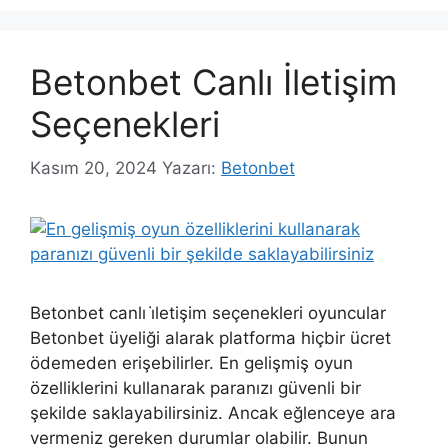
Betonbet Canlı İletişim
Seçenekleri
Kasım 20, 2024
Yazarı:
Betonbet
Betonbet canlı i̇letişim seçenekleri oyuncular
Betonbet üyeliği alarak platforma hiçbir ücret
ödemeden erişebilirler. En gelişmiş oyun
özelliklerini kullanarak paranızı güvenli bir
şekilde saklayabilirsiniz. Ancak eğlenceye ara
vermeniz gereken durumlar olabilir. Bunun