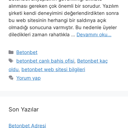
alınması gereken çok önemli bir sorudur. Yazılım
şirketi kendi deneyimini değerlendirdikten sonra
bu web sitesinin herhangi bir saldırıya açık
olmadığı sonucuna varmıştır. Bu nedenle üyeler
diledikleri zaman rahatlıkla …
Devamını oku…
Kategoriler
Betonbet
Etiketler
betonbet canlı bahis ofisi
,
Betonbet kaç
oldu
,
betonbet web sitesi bilgileri
Yorum yap
Son Yazılar
Betonbet Adresi