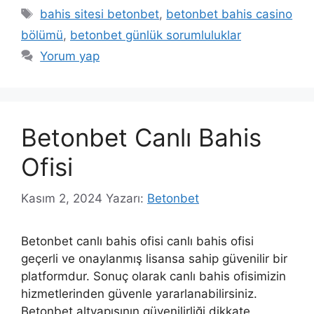
Etiketler
bahis sitesi betonbet
,
betonbet bahis casino
bölümü
,
betonbet günlük sorumluluklar
Yorum yap
Betonbet Canlı Bahis
Ofisi
Kasım 2, 2024
Yazarı:
Betonbet
Betonbet canlı bahis ofisi canlı bahis ofisi
geçerli ve onaylanmış lisansa sahip güvenilir bir
platformdur. Sonuç olarak canlı bahis ofisimizin
hizmetlerinden güvenle yararlanabilirsiniz.
Betonbet altyapısının güvenilirliği dikkate