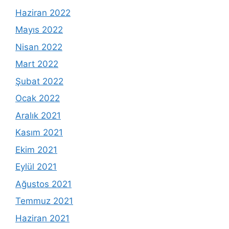
Haziran 2022
Mayıs 2022
Nisan 2022
Mart 2022
Şubat 2022
Ocak 2022
Aralık 2021
Kasım 2021
Ekim 2021
Eylül 2021
Ağustos 2021
Temmuz 2021
Haziran 2021