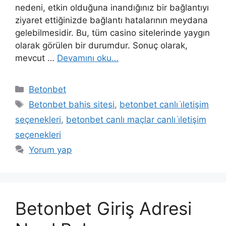
nedeni, etkin olduğuna inandığınız bir bağlantıyı
ziyaret ettiğinizde bağlantı hatalarının meydana
gelebilmesidir. Bu, tüm casino sitelerinde yaygın
olarak görülen bir durumdur. Sonuç olarak,
mevcut …
Devamını oku…
Kategoriler
Betonbet
Etiketler
Betonbet bahis sitesi
,
betonbet canlı i̇letişim
seçenekleri
,
betonbet canlı maçlar canlı i̇letişim
seçenekleri
Yorum yap
Betonbet Giriş Adresi