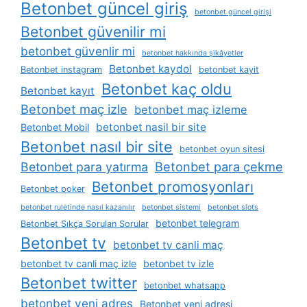
Betonbet güncel giriş
betonbet güncel girişi
Betonbet güvenilir mi
betonbet güvenlir mi
betonbet hakkında şikâyetler
Betonbet kaydol
Betonbet instagram
betonbet kayit
Betonbet kaç oldu
Betonbet kayıt
Betonbet maç izle
betonbet maç izleme
betonbet nasil bir site
Betonbet Mobil
Betonbet nasıl bir site
betonbet oyun sitesi
Betonbet para çekme
Betonbet para yatırma
Betonbet promosyonları
Betonbet poker
betonbet ruletinde nasıl kazanılır
betonbet sistemi
betonbet slots
betonbet telegram
Betonbet Sıkça Sorulan Sorular
Betonbet tv
betonbet tv canli maç
betonbet tv canli maç izle
betonbet tv izle
Betonbet twitter
betonbet whatsapp
betonbet yeni adres
Betonbet yeni adresi