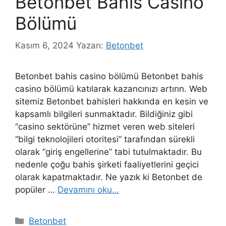
Betonbet Bahis Casino
Bölümü
Kasım 6, 2024
Yazarı:
Betonbet
Betonbet bahis casino bölümü Betonbet bahis
casino bölümü katılarak kazancınızı artırın. Web
sitemiz Betonbet bahisleri hakkında en kesin ve
kapsamlı bilgileri sunmaktadır. Bildiğiniz gibi
“casino sektörüne” hizmet veren web siteleri
“bilgi teknolojileri otoritesi” tarafından sürekli
olarak “giriş engellerine” tabi tutulmaktadır. Bu
nedenle çoğu bahis şirketi faaliyetlerini geçici
olarak kapatmaktadır. Ne yazık ki Betonbet de
popüler …
Devamını oku…
Kategoriler
Betonbet