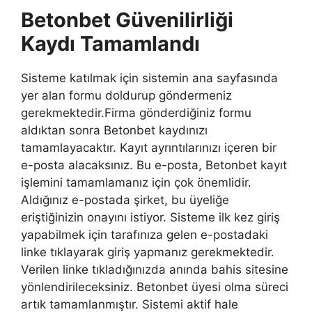
Betonbet Güvenilirliği
Kaydı Tamamlandı
Sisteme katılmak için sistemin ana sayfasında
yer alan formu doldurup göndermeniz
gerekmektedir.Firma gönderdiğiniz formu
aldıktan sonra Betonbet kaydınızı
tamamlayacaktır. Kayıt ayrıntılarınızı içeren bir
e-posta alacaksınız. Bu e-posta, Betonbet kayıt
işlemini tamamlamanız için çok önemlidir.
Aldığınız e-postada şirket, bu üyeliğe
eriştiğinizin onayını istiyor. Sisteme ilk kez giriş
yapabilmek için tarafınıza gelen e-postadaki
linke tıklayarak giriş yapmanız gerekmektedir.
Verilen linke tıkladığınızda anında bahis sitesine
yönlendirileceksiniz. Betonbet üyesi olma süreci
artık tamamlanmıştır. Sistemi aktif hale