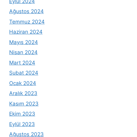
Eylül 2024
Ağustos 2024
Temmuz 2024
Haziran 2024
Mayıs 2024
Nisan 2024
Mart 2024
Şubat 2024
Ocak 2024
Aralık 2023
Kasım 2023
Ekim 2023
Eylül 2023
Ağustos 2023