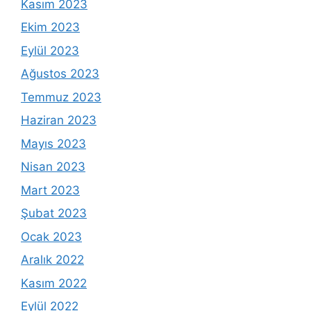
Kasım 2023
Ekim 2023
Eylül 2023
Ağustos 2023
Temmuz 2023
Haziran 2023
Mayıs 2023
Nisan 2023
Mart 2023
Şubat 2023
Ocak 2023
Aralık 2022
Kasım 2022
Eylül 2022