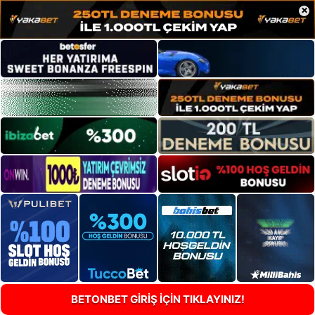
×
BETONBET GİRİŞ İÇİN TIKLAYINIZ!