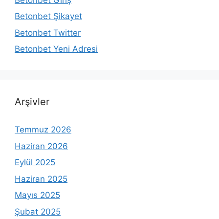
Betonbet Şikayet
Betonbet Twitter
Betonbet Yeni Adresi
Arşivler
Temmuz 2026
Haziran 2026
Eylül 2025
Haziran 2025
Mayıs 2025
Şubat 2025