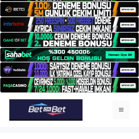
İçeriğe
atla
Menü