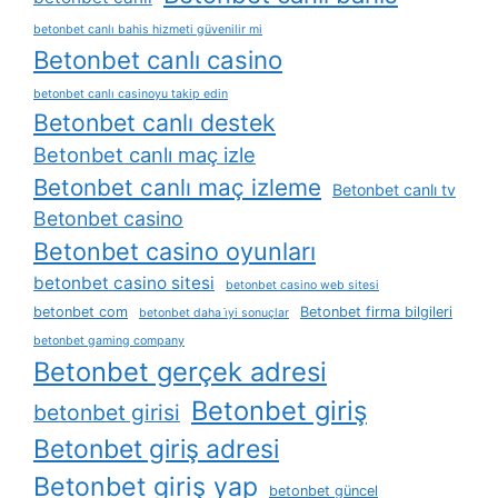
betonbet canlı bahis hizmeti güvenilir mi
Betonbet canlı casino
betonbet canlı casinoyu takip edin
Betonbet canlı destek
Betonbet canlı maç izle
Betonbet canlı maç izleme
Betonbet canlı tv
Betonbet casino
Betonbet casino oyunları
betonbet casino sitesi
betonbet casino web sitesi
betonbet com
Betonbet firma bilgileri
betonbet daha i̇yi sonuçlar
betonbet gaming company
Betonbet gerçek adresi
Betonbet giriş
betonbet girisi
Betonbet giriş adresi
Betonbet giriş yap
betonbet güncel