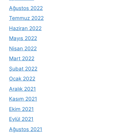
Ağustos 2022
Temmuz 2022
Haziran 2022
Mayıs 2022
Nisan 2022
Mart 2022
Şubat 2022
Ocak 2022
Aralık 2021
Kasım 2021
Ekim 2021
Eylül 2021
Ağustos 2021