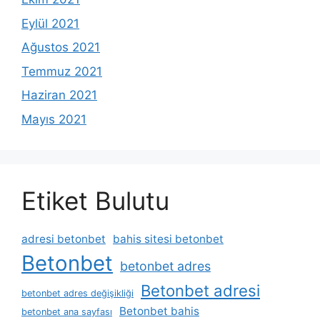
Eylül 2021
Ağustos 2021
Temmuz 2021
Haziran 2021
Mayıs 2021
Etiket Bulutu
adresi betonbet
bahis sitesi betonbet
Betonbet
betonbet adres
Betonbet adresi
betonbet adres değişikliği
Betonbet bahis
betonbet ana sayfası