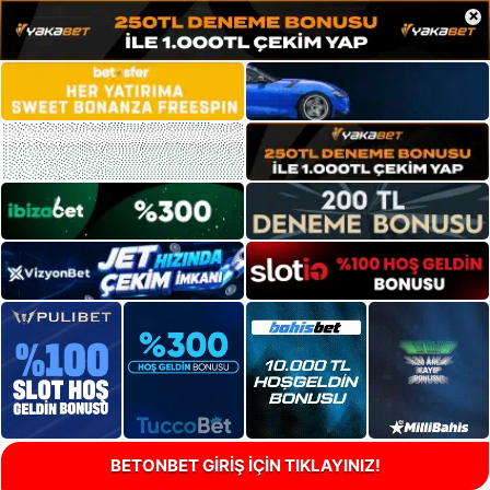
×
BETONBET GİRİŞ İÇİN TIKLAYINIZ!