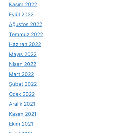
Kasım 2022
Eylül 2022
Ağustos 2022
Temmuz 2022
Haziran 2022
Mayıs 2022
Nisan 2022
Mart 2022
Şubat 2022
Ocak 2022
Aralık 2021
Kasım 2021
Ekim 2021