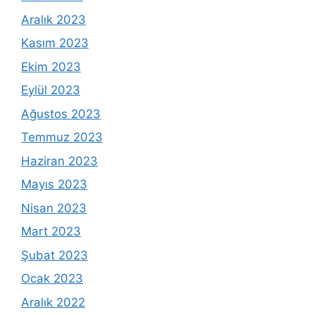
Aralık 2023
Kasım 2023
Ekim 2023
Eylül 2023
Ağustos 2023
Temmuz 2023
Haziran 2023
Mayıs 2023
Nisan 2023
Mart 2023
Şubat 2023
Ocak 2023
Aralık 2022