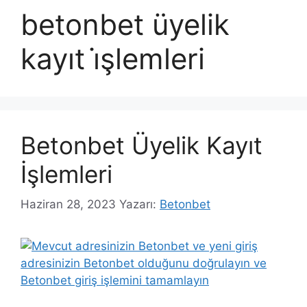
betonbet üyelik
kayıt i̇şlemleri
Betonbet Üyelik Kayıt
İşlemleri
Haziran 28, 2023
Yazarı:
Betonbet