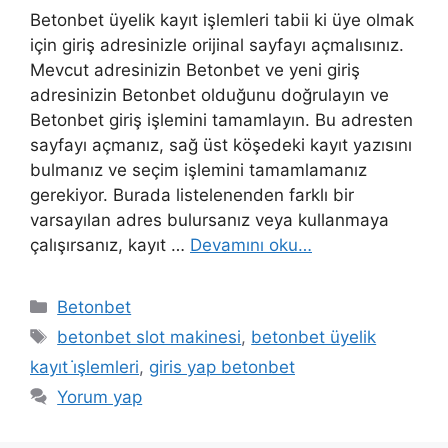
Betonbet üyelik kayıt işlemleri tabii ki üye olmak
için giriş adresinizle orijinal sayfayı açmalısınız.
Mevcut adresinizin Betonbet ve yeni giriş
adresinizin Betonbet olduğunu doğrulayın ve
Betonbet giriş işlemini tamamlayın. Bu adresten
sayfayı açmanız, sağ üst köşedeki kayıt yazısını
bulmanız ve seçim işlemini tamamlamanız
gerekiyor. Burada listelenenden farklı bir
varsayılan adres bulursanız veya kullanmaya
çalışırsanız, kayıt …
Devamını oku…
Kategoriler
Betonbet
Etiketler
betonbet slot makinesi
,
betonbet üyelik
kayıt i̇şlemleri
,
giris yap betonbet
Yorum yap