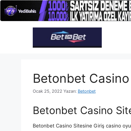
İçeriğe
atla
Betonbet Casino 
Ocak 25, 2022
Yazarı:
Betonbet
Betonbet Casino Site
Betonbet Casino Sitesine Giriş casino oyu