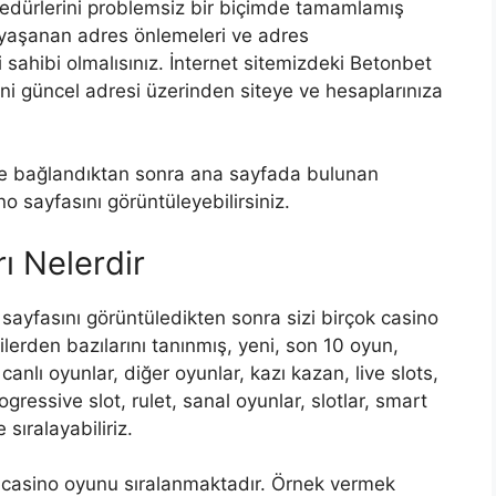
sedürlerini problemsiz bir biçimde tamamlamış
n yaşanan adres önlemeleri ve adres
sahibi olmalısınız. İnternet sitemizdeki Betonbet
ani güncel adresi üzerinden siteye ve hesaplarınıza
eye bağlandıktan sonra ana sayfada bulunan
o sayfasını görüntüleyebilirsiniz.
ı Nelerdir
 sayfasını görüntüledikten sonra sizi birçok casino
ilerden bazılarını tanınmış, yeni, son 10 oyun,
anlı oyunlar, diğer oyunlar, kazı kazan, live slots,
gressive slot, rulet, sanal oyunlar, slotlar, smart
 sıralayabiliriz.
ce casino oyunu sıralanmaktadır. Örnek vermek