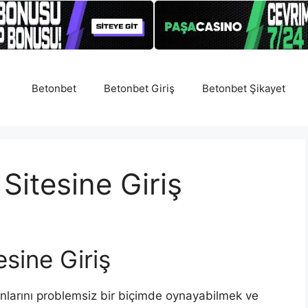
Betonbet
Betonbet Giriş
Betonbet Şikayet
Sitesine Giriş
sine Giriş
nlarını problemsiz bir biçimde oynayabilmek ve