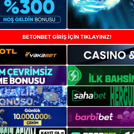
BETONBET GİRİŞ İÇİN TIKLAYINIZ!