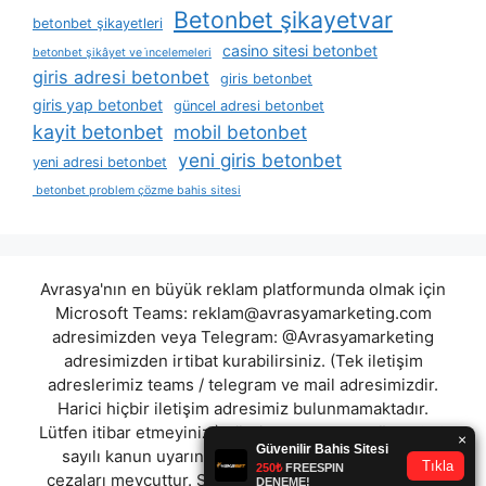
Betonbet şikayetvar
betonbet şikayetleri
casino sitesi betonbet
betonbet şikâyet ve i̇ncelemeleri
giris adresi betonbet
giris betonbet
giris yap betonbet
güncel adresi betonbet
kayit betonbet
mobil betonbet
yeni giris betonbet
yeni adresi betonbet
betonbet problem çözme bahis sitesi
Avrasya'nın en büyük reklam platformunda olmak için
Microsoft Teams:
reklam@avrasyamarketing.com
adresimizden veya Telegram: @Avrasyamarketing
adresimizden irtibat kurabilirsiniz. (Tek iletişim
adreslerimiz teams / telegram ve mail adresimizdir.
Harici hiçbir iletişim adresimiz bulunmamaktadır.
Lütfen itibar etmeyiniz.) Türkiye yasalarına göre 7258
sayılı kanun uyarınca yasa dışı bahis oynamanın
cezaları mevcuttur. Şu an bulunduğunuz site hiç bir