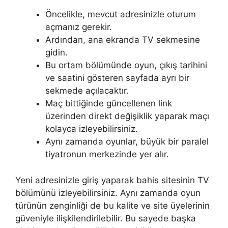
Öncelikle, mevcut adresinizle oturum
açmanız gerekir.
Ardından, ana ekranda TV sekmesine
gidin.
Bu ortam bölümünde oyun, çıkış tarihini
ve saatini gösteren sayfada ayrı bir
sekmede açılacaktır.
Maç bittiğinde güncellenen link
üzerinden direkt değişiklik yaparak maçı
kolayca izleyebilirsiniz.
Aynı zamanda oyunlar, büyük bir paralel
tiyatronun merkezinde yer alır.
Yeni adresinizle giriş yaparak bahis sitesinin TV
bölümünü izleyebilirsiniz. Aynı zamanda oyun
türünün zenginliği de bu kalite ve site üyelerinin
güveniyle ilişkilendirilebilir. Bu sayede başka