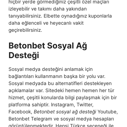
hiçbir yerde görmediğiniz çeşitli özel maçları
izleyebilir ve takımı daha yakından
tanıyabilirsiniz. Elbette oynadığınız kuponlarla
daha eğlenceli ve heyecanlı vakit
geçirebilirsiniz.
Betonbet Sosyal Ağ
Desteği
Sosyal medya desteğini anlamak için
bağlantıları kullanmanın başka bir yolu var.
Sosyal medyada bu alternatifleri destekleyen
açıklamalar var. Sitedeki hemen hemen her tür
hizmet, çeşitli konularda bilgi paylaşmak için bir
platforma sahiptir. Instagram, Twitter,
Facebook,
Betonbet sosyal ağ desteği
Youtube,
Betonbet Telegram ve sosyal medya hesapları
görüntülenmektedir. Hepsi Türkçe seçeneği ile.