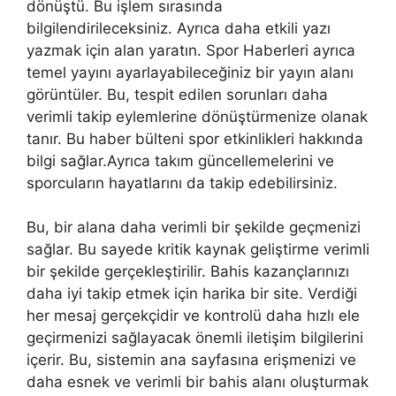
dönüştü. Bu işlem sırasında
bilgilendirileceksiniz. Ayrıca daha etkili yazı
yazmak için alan yaratın. Spor Haberleri ayrıca
temel yayını ayarlayabileceğiniz bir yayın alanı
görüntüler. Bu, tespit edilen sorunları daha
verimli takip eylemlerine dönüştürmenize olanak
tanır. Bu haber bülteni spor etkinlikleri hakkında
bilgi sağlar.Ayrıca takım güncellemelerini ve
sporcuların hayatlarını da takip edebilirsiniz.
Bu, bir alana daha verimli bir şekilde geçmenizi
sağlar. Bu sayede kritik kaynak geliştirme verimli
bir şekilde gerçekleştirilir. Bahis kazançlarınızı
daha iyi takip etmek için harika bir site. Verdiği
her mesaj gerçekçidir ve kontrolü daha hızlı ele
geçirmenizi sağlayacak önemli iletişim bilgilerini
içerir. Bu, sistemin ana sayfasına erişmenizi ve
daha esnek ve verimli bir bahis alanı oluşturmak