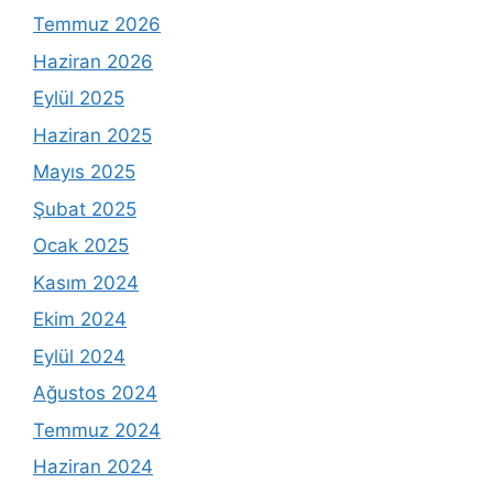
Temmuz 2026
Haziran 2026
Eylül 2025
Haziran 2025
Mayıs 2025
Şubat 2025
Ocak 2025
Kasım 2024
Ekim 2024
Eylül 2024
Ağustos 2024
Temmuz 2024
Haziran 2024