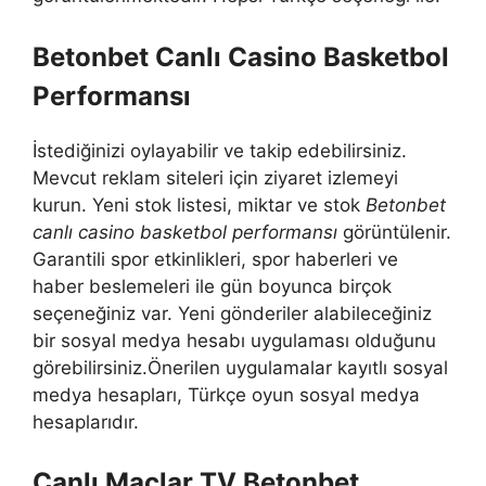
Betonbet Canlı Casino Basketbol
Performansı
İstediğinizi oylayabilir ve takip edebilirsiniz.
Mevcut reklam siteleri için ziyaret izlemeyi
kurun. Yeni stok listesi, miktar ve stok
Betonbet
canlı casino basketbol performansı
görüntülenir.
Garantili spor etkinlikleri, spor haberleri ve
haber beslemeleri ile gün boyunca birçok
seçeneğiniz var. Yeni gönderiler alabileceğiniz
bir sosyal medya hesabı uygulaması olduğunu
görebilirsiniz.Önerilen uygulamalar kayıtlı sosyal
medya hesapları, Türkçe oyun sosyal medya
hesaplarıdır.
Canlı Maçlar TV Betonbet