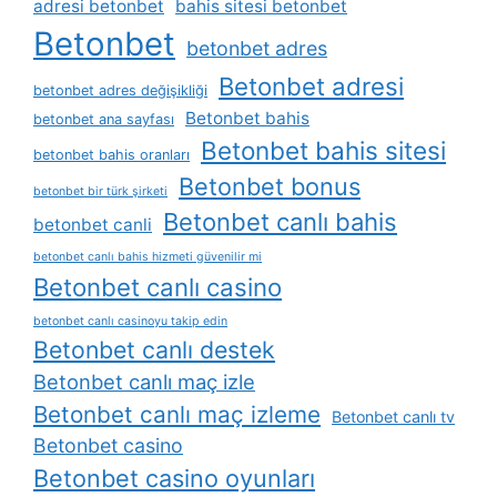
adresi betonbet
bahis sitesi betonbet
Betonbet
betonbet adres
Betonbet adresi
betonbet adres değişikliği
Betonbet bahis
betonbet ana sayfası
Betonbet bahis sitesi
betonbet bahis oranları
Betonbet bonus
betonbet bir türk şirketi
Betonbet canlı bahis
betonbet canli
betonbet canlı bahis hizmeti güvenilir mi
Betonbet canlı casino
betonbet canlı casinoyu takip edin
Betonbet canlı destek
Betonbet canlı maç izle
Betonbet canlı maç izleme
Betonbet canlı tv
Betonbet casino
Betonbet casino oyunları