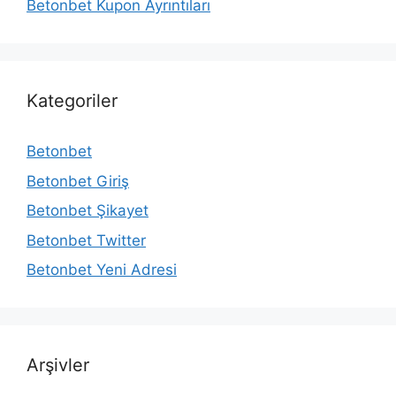
Betonbet Kupon Ayrıntıları
Kategoriler
Betonbet
Betonbet Giriş
Betonbet Şikayet
Betonbet Twitter
Betonbet Yeni Adresi
Arşivler