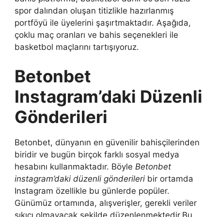
spor dalından oluşan titizlikle hazırlanmış
portföyü ile üyelerini şaşırtmaktadır. Aşağıda,
çoklu maç oranları ve bahis seçenekleri ile
basketbol maçlarını tartışıyoruz.
Betonbet
Instagram’daki Düzenli
Gönderileri
Betonbet, dünyanın en güvenilir bahisçilerinden
biridir ve bugün birçok farklı sosyal medya
hesabını kullanmaktadır. Böyle
Betonbet
instagram’daki düzenli gönderileri
bir ortamda
Instagram özellikle bu günlerde popüler.
Günümüz ortamında, alışverişler, gerekli veriler
sıkıcı olmayacak şekilde düzenlenmektedir.Bu