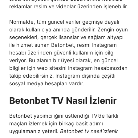
reklamlar resim ve videolar üzerinden işlenebilir.
Normalde, tüm güncel veriler geçmişe dayalı
olarak kullanıcıya anında gönderilir. Zengin oyun
seçenekleri, gerçek lisanslar ve sağlam altyapı
ile hizmet sunan Betonbet, resmi Instagram
hesabı üzerinden güvenli kullanım için bilgi
veriyor. Bu alanın bir üyesi olarak, en güncel
bilgiler için web sitesini Instagram hesabınızdan
takip edebilirsiniz. Instagram dışında çeşitli
sosyal medya hesapları vardır.
Betonbet TV Nasıl İzlenir
Betonbet yapımcılığını üstlendiği TV’de farklı
maçları izlemek için birkaç basit adımı
uygulamanız yeterli.
Betonbet tv nasıl i̇zlenir