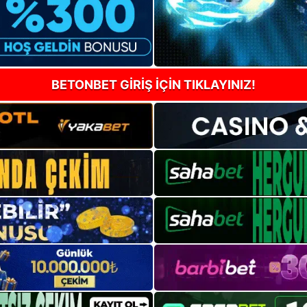
BETONBET GİRİŞ İÇİN TIKLAYINIZ!