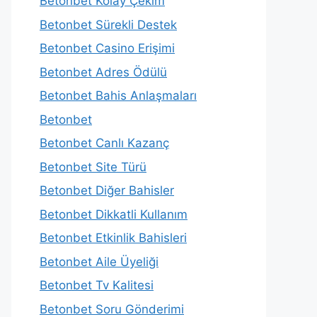
Betonbet Kolay Çekim
Betonbet Sürekli Destek
Betonbet Casino Erişimi
Betonbet Adres Ödülü
Betonbet Bahis Anlaşmaları
Betonbet
Betonbet Canlı Kazanç
Betonbet Site Türü
Betonbet Diğer Bahisler
Betonbet Dikkatli Kullanım
Betonbet Etkinlik Bahisleri
Betonbet Aile Üyeliği
Betonbet Tv Kalitesi
Betonbet Soru Gönderimi