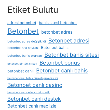
Etiket Bulutu
adresi betonbet
bahis sitesi betonbet
Betonbet
betonbet adres
Betonbet adresi
betonbet adres değişikliği
Betonbet bahis
betonbet ana sayfası
Betonbet bahis sitesi
betonbet bahis oranları
Betonbet bonus
betonbet bir türk şirketi
Betonbet canlı bahis
betonbet canli
betonbet canlı bahis hizmeti güvenilir mi
Betonbet canlı casino
betonbet canlı casinoyu takip edin
Betonbet canlı destek
Betonbet canlı maç izle