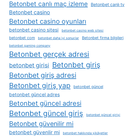
Betonbet canlı maç izleme
Betonbet canlı tv
Betonbet casino
Betonbet casino oyunları
betonbet casino sitesi
betonbet casino web sitesi
betonbet com
Betonbet firma bilgileri
betonbet daha i̇yi sonuçlar
betonbet gaming company
Betonbet gerçek adresi
Betonbet giriş
betonbet girisi
Betonbet giriş adresi
Betonbet giriş yap
betonbet güncel
betonbet güncel adres
Betonbet güncel adresi
Betonbet güncel giriş
betonbet güncel girişi
Betonbet güvenilir mi
betonbet güvenlir mi
betonbet hakkında şikâyetler