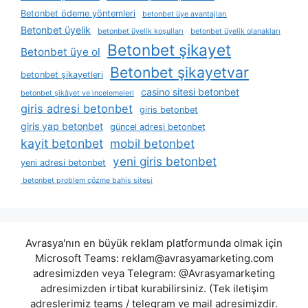
Betonbet ödeme yöntemleri
betonbet üye avantajları
Betonbet üyelik
betonbet üyelik koşulları
betonbet üyelik olanakları
Betonbet şikayet
Betonbet üye ol
Betonbet şikayetvar
betonbet şikayetleri
casino sitesi betonbet
betonbet şikâyet ve i̇ncelemeleri
giris adresi betonbet
giris betonbet
giris yap betonbet
güncel adresi betonbet
kayit betonbet
mobil betonbet
yeni giris betonbet
yeni adresi betonbet
betonbet problem çözme bahis sitesi
Avrasya'nın en büyük reklam platformunda olmak için
Microsoft Teams:
reklam@avrasyamarketing.com
adresimizden veya Telegram: @Avrasyamarketing
adresimizden irtibat kurabilirsiniz. (Tek iletişim
adreslerimiz teams / telegram ve mail adresimizdir.