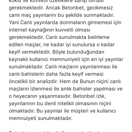
köklü ve kuvvetli özelliklere sahip olması
gerekmektedir. Ancak Betonbet, gecikmesiz
canlı maç yayınlarını bu şekilde sunmaktadır.
Yani Canlı yayınlarda donmaların girmemesi için
internet kaynağının kuvvetli olması
gerekmektedir. Canlı sunulmakta belirleme
edilen maçlar, ne kadar iyi sunulursa o kadar
keyif vermektedir. Böyle bulunduğundan
kaynaklı kullanıcı memnuniyeti için en iyi yayınlar
sunulmaktadır. Canlı maçların yayınlanması ile
canlı bahislerin daha fazla keyif vermesi
öncelikli bir analizdir. Hem de Bunun niçini canlı
maçların izlenmesi ile anlık bahisler yapılması ve
o heyecanın yaşanmasıdır. Betonbet izle,
yayınlarının bu denli nitelikli olmasının niçini
olmaktadır. Bu yayınlar ile müşteri ve kullanıcı
memnuiyeti sunulmaktadır.