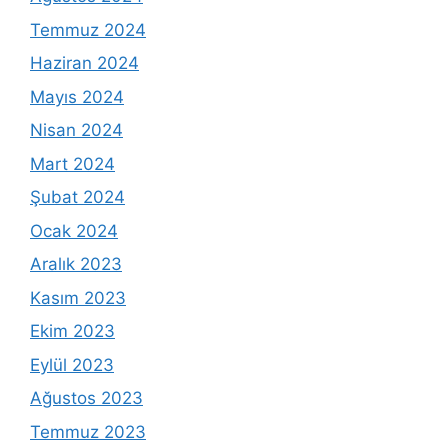
Temmuz 2024
Haziran 2024
Mayıs 2024
Nisan 2024
Mart 2024
Şubat 2024
Ocak 2024
Aralık 2023
Kasım 2023
Ekim 2023
Eylül 2023
Ağustos 2023
Temmuz 2023