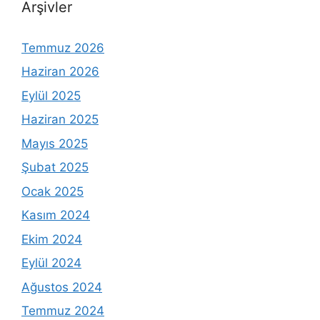
Arşivler
Temmuz 2026
Haziran 2026
Eylül 2025
Haziran 2025
Mayıs 2025
Şubat 2025
Ocak 2025
Kasım 2024
Ekim 2024
Eylül 2024
Ağustos 2024
Temmuz 2024