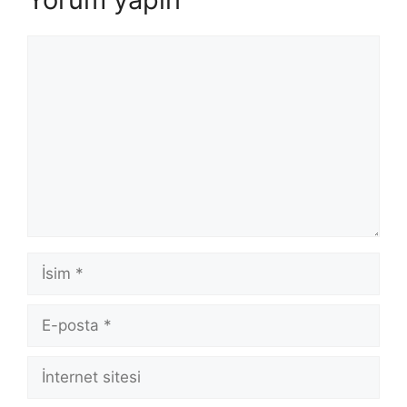
Yorum
İsim
E-
posta
İnternet
sitesi