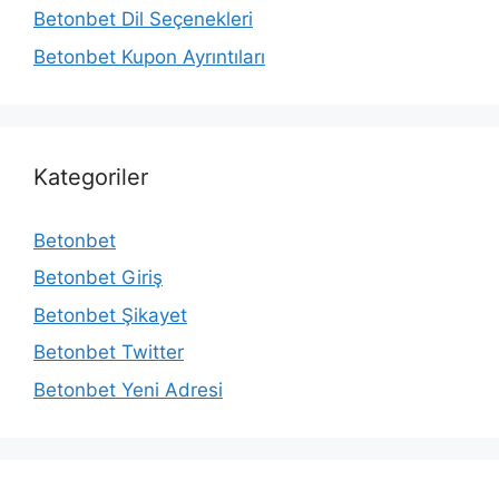
Betonbet Dil Seçenekleri
Betonbet Kupon Ayrıntıları
Kategoriler
Betonbet
Betonbet Giriş
Betonbet Şikayet
Betonbet Twitter
Betonbet Yeni Adresi