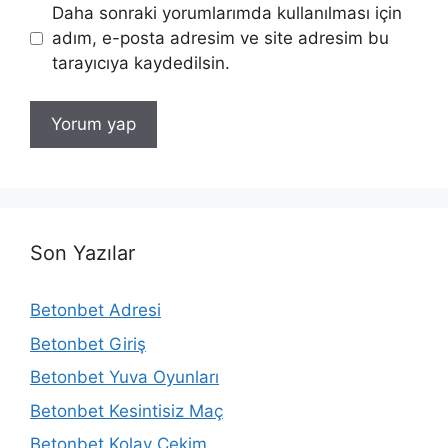
Daha sonraki yorumlarımda kullanılması için
adım, e-posta adresim ve site adresim bu
tarayıcıya kaydedilsin.
Son Yazılar
Betonbet Adresi
Betonbet Giriş
Betonbet Yuva Oyunları
Betonbet Kesintisiz Maç
Betonbet Kolay Çekim