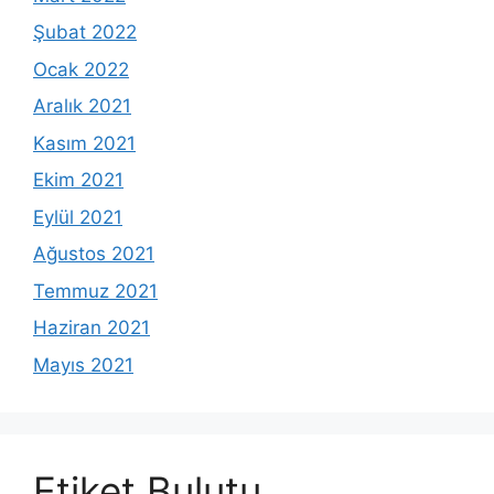
Şubat 2022
Ocak 2022
Aralık 2021
Kasım 2021
Ekim 2021
Eylül 2021
Ağustos 2021
Temmuz 2021
Haziran 2021
Mayıs 2021
Etiket Bulutu