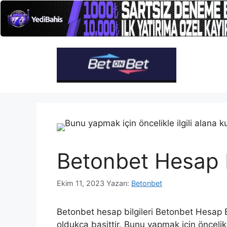
İçeriğe
atla
Betonbet Hesap B
Ekim 11, 2023
Yazarı:
Betonbet
Betonbet hesap bilgileri Betonbet Hesap B
oldukça basittir. Bunu yapmak için öncelikle 