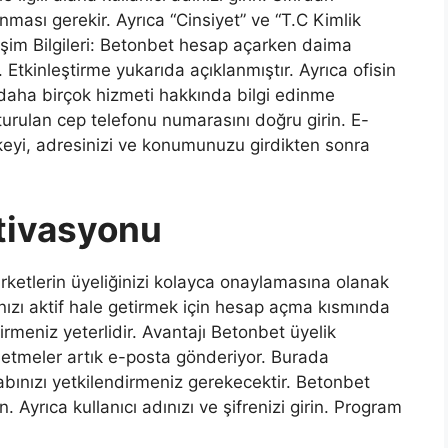
anması gerekir. Ayrıca “Cinsiyet” ve “T.C Kimlik
işim Bilgileri: Betonbet hesap açarken daima
r. Etkinleştirme yukarıda açıklanmıştır. Ayrıca ofisin
 daha birçok hizmeti hakkında bilgi edinme
şturulan cep telefonu numarasını doğru girin. E-
ülkeyi, adresinizi ve konumunuzu girdikten sonra
tivasyonu
irketlerin üyeliğinizi kolayca onaylamasına olanak
ızı aktif hale getirmek için hesap açma kısmında
irmeniz yeterlidir. Avantajı Betonbet üyelik
şletmeler artık e-posta gönderiyor. Burada
abınızı yetkilendirmeniz gerekecektir. Betonbet
. Ayrıca kullanıcı adınızı ve şifrenizi girin. Program