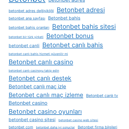
Betonbet adresi
betonbet adres değişikliği
Betonbet bahis
betonbet ana sayfası
Betonbet bahis sitesi
betonbet bahis oranları
Betonbet bonus
betonbet bir türk şirketi
Betonbet canlı bahis
betonbet canli
betonbet canlı bahis hizmeti güvenilir mi
Betonbet canlı casino
betonbet canlı casinoyu takip edin
Betonbet canlı destek
Betonbet canlı maç izle
Betonbet canlı maç izleme
Betonbet canlı tv
Betonbet casino
Betonbet casino oyunları
betonbet casino sitesi
betonbet casino web sitesi
betonbet com
Betonbet firma bilgileri
betonbet daha i̇yi sonuçlar