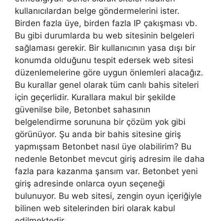
kullanıcılardan belge göndermelerini ister.
Birden fazla üye, birden fazla IP çakışması vb.
Bu gibi durumlarda bu web sitesinin belgeleri
sağlaması gerekir. Bir kullanıcının yasa dışı bir
konumda olduğunu tespit edersek web sitesi
düzenlemelerine göre uygun önlemleri alacağız.
Bu kurallar genel olarak tüm canlı bahis siteleri
için geçerlidir. Kurallara makul bir şekilde
güvenilse bile, Betonbet sahasının
belgelendirme sorununa bir çözüm yok gibi
görünüyor. Şu anda bir bahis sitesine giriş
yapmışsam Betonbet nasıl üye olabilirim? Bu
nedenle Betonbet mevcut giriş adresim ile daha
fazla para kazanma şansım var. Betonbet yeni
giriş adresinde onlarca oyun seçeneği
bulunuyor. Bu web sitesi, zengin oyun içeriğiyle
bilinen web sitelerinden biri olarak kabul
edilmektedir.