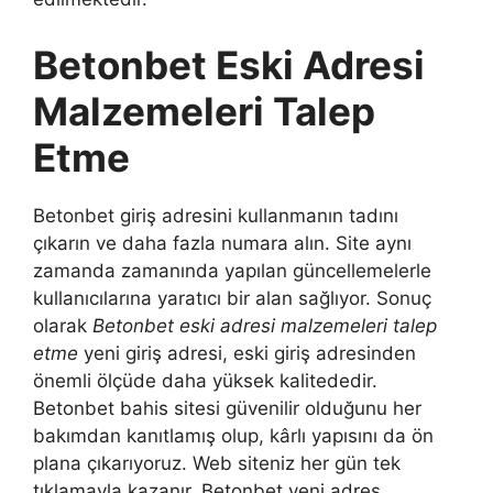
Betonbet Eski Adresi
Malzemeleri Talep
Etme
Betonbet giriş adresini kullanmanın tadını
çıkarın ve daha fazla numara alın. Site aynı
zamanda zamanında yapılan güncellemelerle
kullanıcılarına yaratıcı bir alan sağlıyor. Sonuç
olarak
Betonbet eski adresi malzemeleri talep
etme
yeni giriş adresi, eski giriş adresinden
önemli ölçüde daha yüksek kalitededir.
Betonbet bahis sitesi güvenilir olduğunu her
bakımdan kanıtlamış olup, kârlı yapısını da ön
plana çıkarıyoruz. Web siteniz her gün tek
tıklamayla kazanır. Betonbet yeni adres