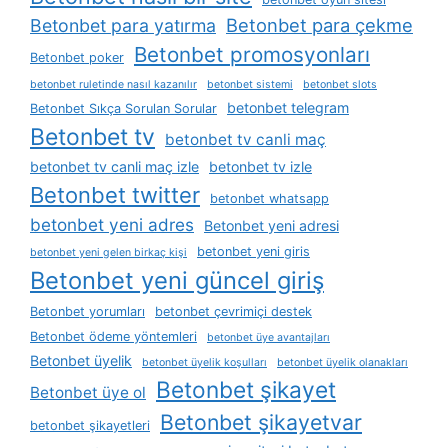
Betonbet para çekme
Betonbet para yatırma
Betonbet promosyonları
Betonbet poker
betonbet ruletinde nasıl kazanılır
betonbet sistemi
betonbet slots
betonbet telegram
Betonbet Sıkça Sorulan Sorular
Betonbet tv
betonbet tv canli maç
betonbet tv canli maç izle
betonbet tv izle
Betonbet twitter
betonbet whatsapp
betonbet yeni adres
Betonbet yeni adresi
betonbet yeni giris
betonbet yeni gelen birkaç kişi
Betonbet yeni güncel giriş
Betonbet yorumları
betonbet çevrimiçi destek
Betonbet ödeme yöntemleri
betonbet üye avantajları
Betonbet üyelik
betonbet üyelik koşulları
betonbet üyelik olanakları
Betonbet şikayet
Betonbet üye ol
Betonbet şikayetvar
betonbet şikayetleri