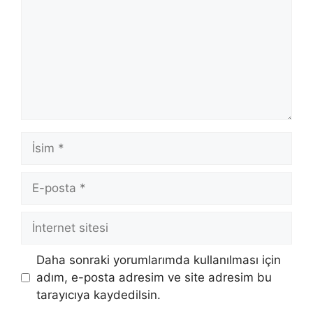
İsim
E-
posta
İnternet
sitesi
Daha sonraki yorumlarımda kullanılması için
adım, e-posta adresim ve site adresim bu
tarayıcıya kaydedilsin.