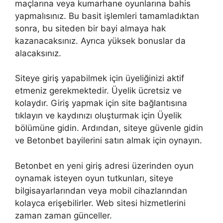
maçlarına veya kumarhane oyunlarına bahis
yapmalısınız. Bu basit işlemleri tamamladıktan
sonra, bu siteden bir bayi almaya hak
kazanacaksınız. Ayrıca yüksek bonuslar da
alacaksınız.
Siteye giriş yapabilmek için üyeliğinizi aktif
etmeniz gerekmektedir. Üyelik ücretsiz ve
kolaydır. Giriş yapmak için site bağlantısına
tıklayın ve kaydınızı oluşturmak için Üyelik
bölümüne gidin. Ardından, siteye güvenle gidin
ve Betonbet bayilerini satın almak için oynayın.
Betonbet en yeni giriş adresi üzerinden oyun
oynamak isteyen oyun tutkunları, siteye
bilgisayarlarından veya mobil cihazlarından
kolayca erişebilirler. Web sitesi hizmetlerini
zaman zaman günceller.