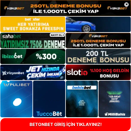
×
BETONBET GİRİŞ İÇİN TIKLAYINIZ!