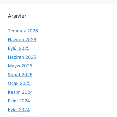
Arşivler
Temmuz 2026
Haziran 2026
Eylül 2025
Haziran 2025
Mayıs 2025
Şubat 2025
Ocak 2025
Kasım 2024
Ekim 2024
Eylül 2024