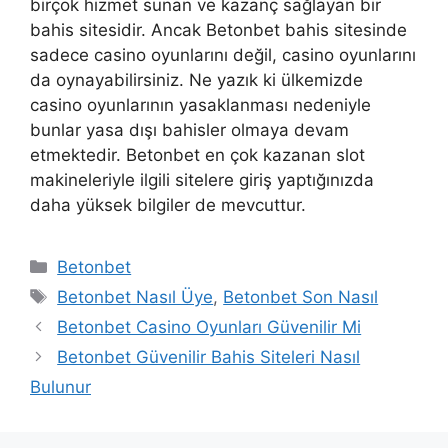
birçok hizmet sunan ve kazanç sağlayan bir
bahis sitesidir. Ancak Betonbet bahis sitesinde
sadece casino oyunlarını değil, casino oyunlarını
da oynayabilirsiniz. Ne yazık ki ülkemizde
casino oyunlarının yasaklanması nedeniyle
bunlar yasa dışı bahisler olmaya devam
etmektedir. Betonbet en çok kazanan slot
makineleriyle ilgili sitelere giriş yaptığınızda
daha yüksek bilgiler de mevcuttur.
Kategoriler
Betonbet
Etiketler
Betonbet Nasıl Üye
,
Betonbet Son Nasıl
Yazı
Betonbet Casino Oyunları Güvenilir Mi
dolaşımı
Betonbet Güvenilir Bahis Siteleri Nasıl
Bulunur