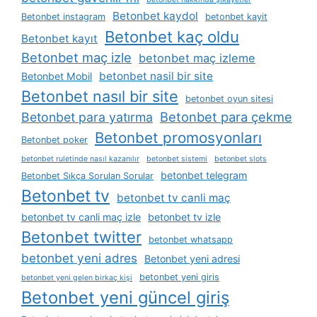
Betonbet kaydol
Betonbet instagram
betonbet kayit
Betonbet kaç oldu
Betonbet kayıt
Betonbet maç izle
betonbet maç izleme
betonbet nasil bir site
Betonbet Mobil
Betonbet nasıl bir site
betonbet oyun sitesi
Betonbet para çekme
Betonbet para yatırma
Betonbet promosyonları
Betonbet poker
betonbet ruletinde nasıl kazanılır
betonbet sistemi
betonbet slots
betonbet telegram
Betonbet Sıkça Sorulan Sorular
Betonbet tv
betonbet tv canli maç
betonbet tv canli maç izle
betonbet tv izle
Betonbet twitter
betonbet whatsapp
betonbet yeni adres
Betonbet yeni adresi
betonbet yeni giris
betonbet yeni gelen birkaç kişi
Betonbet yeni güncel giriş