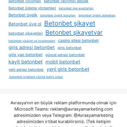
Betonbet yorumları
betonbet çevrimiçi destek
Betonbet ödeme yöntemleri
betonbet üye avantajları
Betonbet üyelik
betonbet üyelik koşulları
betonbet üyelik olanakları
Betonbet şikayet
Betonbet üye ol
Betonbet şikayetvar
betonbet şikayetleri
casino sitesi betonbet
betonbet şikâyet ve i̇ncelemeleri
giris adresi betonbet
giris betonbet
giris yap betonbet
güncel adresi betonbet
kayit betonbet
mobil betonbet
yeni giris betonbet
yeni adresi betonbet
betonbet problem çözme bahis sitesi
Avrasya'nın en büyük reklam platformunda olmak için
Microsoft Teams:
reklam@avrasyamarketing.com
adresimizden veya Telegram: @Avrasyamarketing
adresimizden irtibat kurabilirsiniz. (Tek iletişim