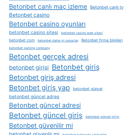
Betonbet canlı maç izleme
Betonbet canlı tv
Betonbet casino
Betonbet casino oyunları
betonbet casino sitesi
betonbet casino web sitesi
betonbet com
Betonbet firma bilgileri
betonbet daha i̇yi sonuçlar
betonbet gaming company
Betonbet gerçek adresi
Betonbet giriş
betonbet girisi
Betonbet giriş adresi
Betonbet giriş yap
betonbet güncel
betonbet güncel adres
Betonbet güncel adresi
Betonbet güncel giriş
betonbet güncel girişi
Betonbet güvenilir mi
betonbet güvenlir mi
betonbet hakkında şikâyetler