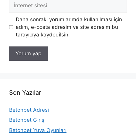
İnternet
sitesi
Daha sonraki yorumlarımda kullanılması için
adım, e-posta adresim ve site adresim bu
tarayıcıya kaydedilsin.
Son Yazılar
Betonbet Adresi
Betonbet Giriş
Betonbet Yuva Oyunları