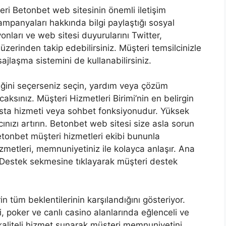
eri Betonbet web sitesinin önemli iletişim
ampanyaları hakkında bilgi paylaştığı sosyal
nları ve web sitesi duyurularını Twitter,
erinden takip edebilirsiniz. Müşteri temsilcinizle
jlaşma sistemini de kullanabilirsiniz.
ğini seçerseniz seçin, yardım veya çözüm
lacaksınız. Müşteri Hizmetleri Birimi’nin en belirgin
posta hizmeti veya sohbet fonksiyonudur. Yüksek
ncınızı artırın. Betonbet web sitesi size asla sorun
tonbet müşteri hizmetleri ekibi bununla
izmetleri, memnuniyetiniz ile kolayca anlaşır. Ana
 Destek sekmesine tıklayarak müşteri destek
in tüm beklentilerinin karşılandığını gösteriyor.
ri, poker ve canlı casino alanlarında eğlenceli ve
kaliteli hizmet sunarak müşteri memnuniyetini