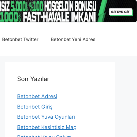
Betonbet Twitter
Betonbet Yeni Adresi
Son Yazılar
Betonbet Adresi
Betonbet Giriş
Betonbet Yuva Oyunları
Betonbet Kesintisiz Maç