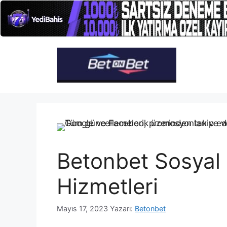
İçeriğe
atla
Betonbet Sosyal 
Hizmetleri
Mayıs 17, 2023
Yazarı:
Betonbet