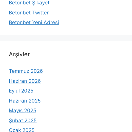
Betonbet Şikayet
Betonbet Twitter
Betonbet Yeni Adresi
Arşivler
Temmuz 2026
Haziran 2026
Eylül 2025
Haziran 2025
Mayıs 2025
Şubat 2025
Ocak 2025