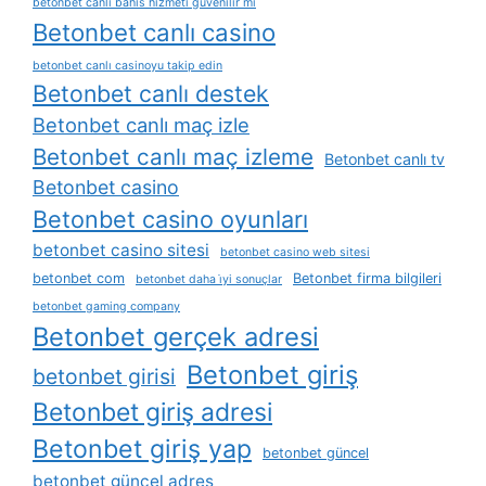
betonbet canlı bahis hizmeti güvenilir mi
Betonbet canlı casino
betonbet canlı casinoyu takip edin
Betonbet canlı destek
Betonbet canlı maç izle
Betonbet canlı maç izleme
Betonbet canlı tv
Betonbet casino
Betonbet casino oyunları
betonbet casino sitesi
betonbet casino web sitesi
betonbet com
Betonbet firma bilgileri
betonbet daha i̇yi sonuçlar
betonbet gaming company
Betonbet gerçek adresi
Betonbet giriş
betonbet girisi
Betonbet giriş adresi
Betonbet giriş yap
betonbet güncel
betonbet güncel adres