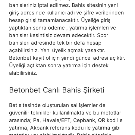
bahisleriniz iptal edilmez. Bahis sitesinin yeni
giriş adresinde kullanıcı adı ve şifre verilerinden
hesap girişi tamamlanacaktır. Üyeliğe giriş
yaptıktan sonra ödeme , yatırma işlemleri ve
bahisler kesintisiz devam edecektir. Spor
bahisleri adresinde tek bir defa hesap
açabilirsiniz. Yeni üyelik açmak yasaktır.
Betonbet kayıt ol için şimdi güncel adresi açıktır.
Üyeliği açtıktan sonra yatırma için destek
alabilirsiniz.
Betonbet Canlı Bahis Şirketi
Bet sitesinde oluşturulan sal işlemler de
güvenilir teknikler kullanılmakta ve bu metotlar
arasında; Pa, Havale/EFT, Cepbank, QR kod ile
yatırma, Akbank referans kodu ile yatırma gibi