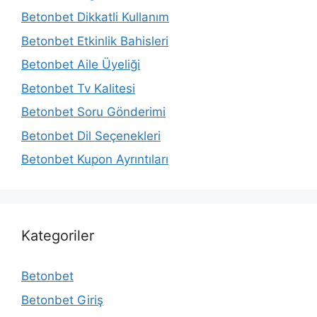
Betonbet Dikkatli Kullanım
Betonbet Etkinlik Bahisleri
Betonbet Aile Üyeliği
Betonbet Tv Kalitesi
Betonbet Soru Gönderimi
Betonbet Dil Seçenekleri
Betonbet Kupon Ayrıntıları
Kategoriler
Betonbet
Betonbet Giriş