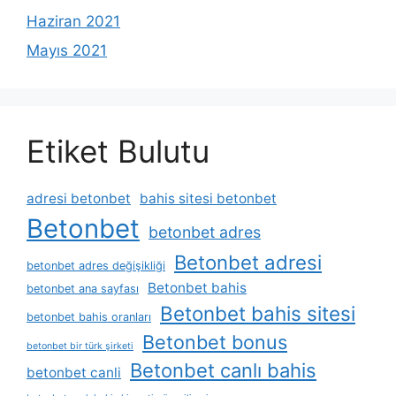
Haziran 2021
Mayıs 2021
Etiket Bulutu
adresi betonbet
bahis sitesi betonbet
Betonbet
betonbet adres
Betonbet adresi
betonbet adres değişikliği
Betonbet bahis
betonbet ana sayfası
Betonbet bahis sitesi
betonbet bahis oranları
Betonbet bonus
betonbet bir türk şirketi
Betonbet canlı bahis
betonbet canli