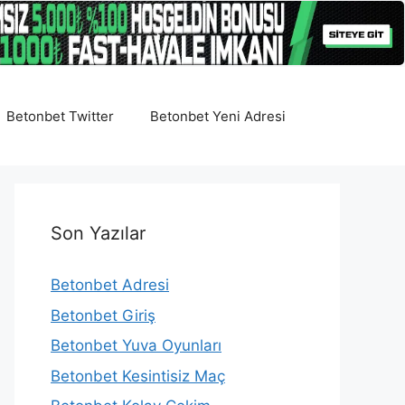
Betonbet Twitter
Betonbet Yeni Adresi
Son Yazılar
Betonbet Adresi
Betonbet Giriş
Betonbet Yuva Oyunları
Betonbet Kesintisiz Maç