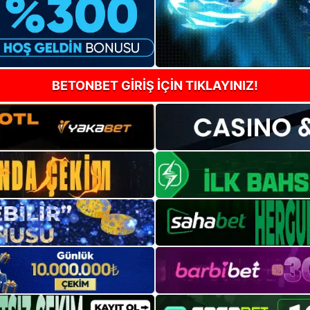
BETONBET GİRİŞ İÇİN TIKLAYINIZ!