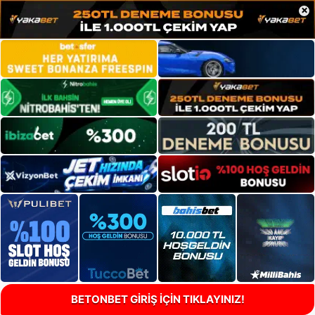
×
BETONBET GİRİŞ İÇİN TIKLAYINIZ!