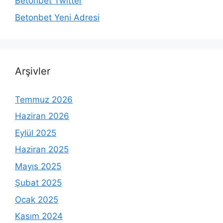
Betonbet Twitter
Betonbet Yeni Adresi
Arşivler
Temmuz 2026
Haziran 2026
Eylül 2025
Haziran 2025
Mayıs 2025
Şubat 2025
Ocak 2025
Kasım 2024