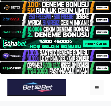
İçeriğe
atla
Menü