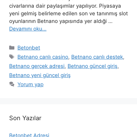
civarlarına dair paylaşımlar yapılıyor. Piyasaya
yeni gelmiş belirleme edilen son ve tanınmış slot
oyunlarının Betnano yapısında yer aldıği …
Devamını oku…
Kategoriler
Betonbet
Etiketler
Betnano canlı casino
,
Betnano canlı destek
,
Betnano gerçek adresi
,
Betnano güncel giriş
,
Betnano yeni güncel giriş
Yorum yap
Son Yazılar
Betonbet Adresi