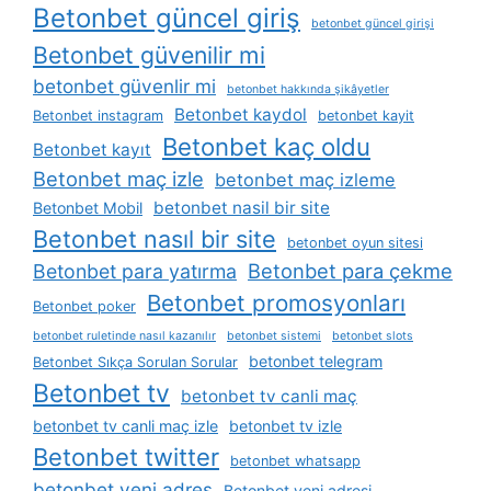
Betonbet güncel giriş
betonbet güncel girişi
Betonbet güvenilir mi
betonbet güvenlir mi
betonbet hakkında şikâyetler
Betonbet kaydol
Betonbet instagram
betonbet kayit
Betonbet kaç oldu
Betonbet kayıt
Betonbet maç izle
betonbet maç izleme
betonbet nasil bir site
Betonbet Mobil
Betonbet nasıl bir site
betonbet oyun sitesi
Betonbet para çekme
Betonbet para yatırma
Betonbet promosyonları
Betonbet poker
betonbet ruletinde nasıl kazanılır
betonbet sistemi
betonbet slots
betonbet telegram
Betonbet Sıkça Sorulan Sorular
Betonbet tv
betonbet tv canli maç
betonbet tv canli maç izle
betonbet tv izle
Betonbet twitter
betonbet whatsapp
betonbet yeni adres
Betonbet yeni adresi