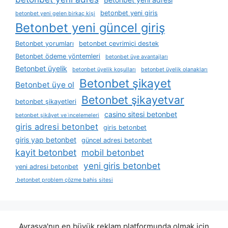
betonbet yeni giris
betonbet yeni gelen birkaç kişi
Betonbet yeni güncel giriş
Betonbet yorumları
betonbet çevrimiçi destek
Betonbet ödeme yöntemleri
betonbet üye avantajları
Betonbet üyelik
betonbet üyelik koşulları
betonbet üyelik olanakları
Betonbet şikayet
Betonbet üye ol
Betonbet şikayetvar
betonbet şikayetleri
casino sitesi betonbet
betonbet şikâyet ve i̇ncelemeleri
giris adresi betonbet
giris betonbet
giris yap betonbet
güncel adresi betonbet
kayit betonbet
mobil betonbet
yeni giris betonbet
yeni adresi betonbet
betonbet problem çözme bahis sitesi
Avrasya'nın en büyük reklam platformunda olmak için