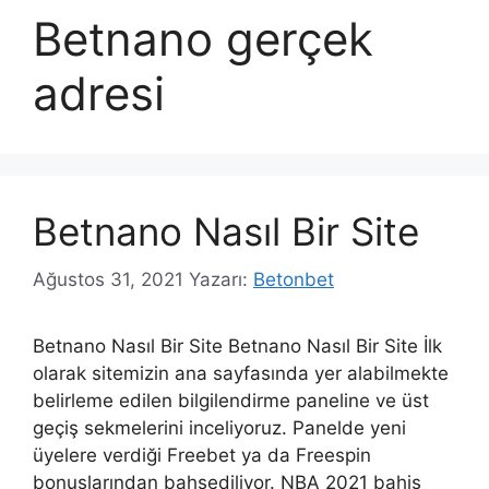
Betnano gerçek
adresi
Betnano Nasıl Bir Site
Ağustos 31, 2021
Yazarı:
Betonbet
Betnano Nasıl Bir Site Betnano Nasıl Bir Site İlk
olarak sitemizin ana sayfasında yer alabilmekte
belirleme edilen bilgilendirme paneline ve üst
geçiş sekmelerini inceliyoruz. Panelde yeni
üyelere verdiği Freebet ya da Freespin
bonuslarından bahsediliyor. NBA 2021 bahis