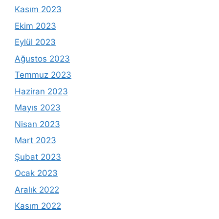
Kasım 2023
Ekim 2023
Eylül 2023
Ağustos 2023
Temmuz 2023
Haziran 2023
Mayıs 2023
Nisan 2023
Mart 2023
Şubat 2023
Ocak 2023
Aralık 2022
Kasım 2022