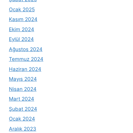
Ocak 2025
Kasım 2024
Ekim 2024
Eylül 2024
Ağustos 2024
Temmuz 2024
Haziran 2024
Mayıs 2024
Nisan 2024
Mart 2024
Şubat 2024
Ocak 2024
Aralık 2023