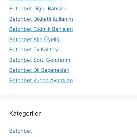
Betonbet Diğer Bahisler
Betonbet Dikkatli Kullanım
Betonbet Etkinlik Bahisleri
Betonbet Aile Üyeliği
Betonbet Tv Kalitesi
Betonbet Soru Gönderimi
Betonbet Dil Seçenekleri
Betonbet Kupon Ayrıntıları
Kategoriler
Betonbet