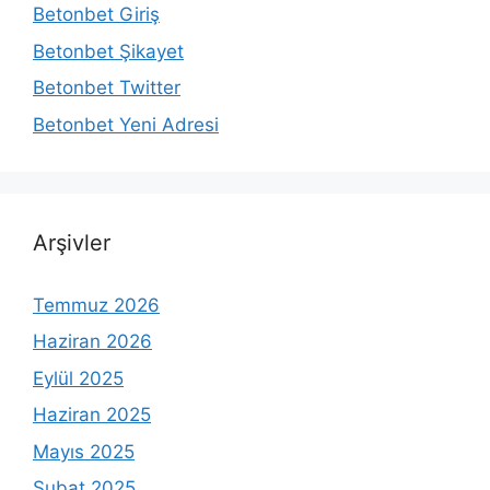
Betonbet Giriş
Betonbet Şikayet
Betonbet Twitter
Betonbet Yeni Adresi
Arşivler
Temmuz 2026
Haziran 2026
Eylül 2025
Haziran 2025
Mayıs 2025
Şubat 2025