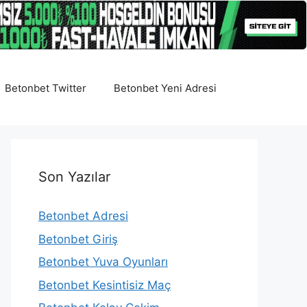
Betonbet Twitter
Betonbet Yeni Adresi
Son Yazılar
Betonbet Adresi
Betonbet Giriş
Betonbet Yuva Oyunları
Betonbet Kesintisiz Maç