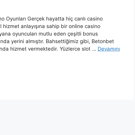
no Oyunları Gerçek hayatta hiç canlı casino
hizmet anlayışına sahip bir online casino
yana oyuncuları mutlu eden çeşitli bonus
ında yerini almıştır. Bahsettiğimiz gibi, Betonbet
nda hizmet vermektedir. Yüzlerce slot …
Devamını