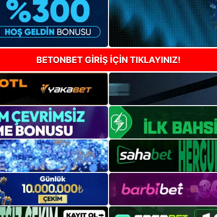
BETONBET GİRİŞ İÇİN TIKLAYINIZ!