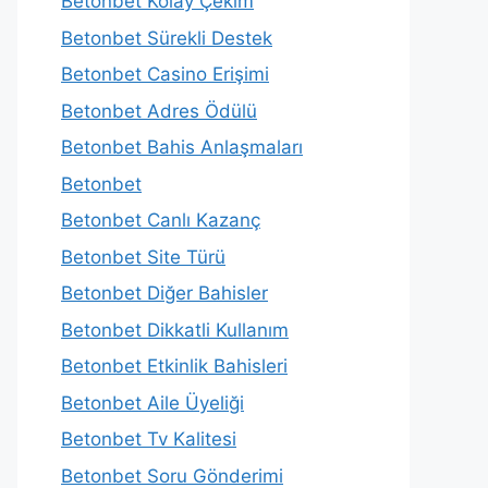
Betonbet Kolay Çekim
Betonbet Sürekli Destek
Betonbet Casino Erişimi
Betonbet Adres Ödülü
Betonbet Bahis Anlaşmaları
Betonbet
Betonbet Canlı Kazanç
Betonbet Site Türü
Betonbet Diğer Bahisler
Betonbet Dikkatli Kullanım
Betonbet Etkinlik Bahisleri
Betonbet Aile Üyeliği
Betonbet Tv Kalitesi
Betonbet Soru Gönderimi