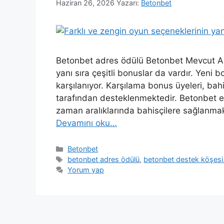
Haziran 26, 2026
Yazarı:
Betonbet
Betonbet adres ödülü Betonbet Mevcut Ad
yanı sıra çeşitli bonuslar da vardır. Yeni b
karşılanıyor. Karşılama bonus üyeleri, bahi
tarafından desteklenmektedir. Betonbet en i
zaman aralıklarında bahisçilere sağlanmakt
Devamını oku…
Kategoriler
Betonbet
Etiketler
betonbet adres ödülü
,
betonbet destek köşesi
Yorum yap