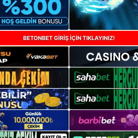
BETONBET GİRİŞ İÇİN TIKLAYINIZ!