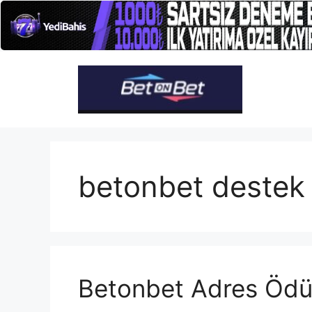
İçeriğe
atla
betonbet destek
Betonbet Adres Ödü