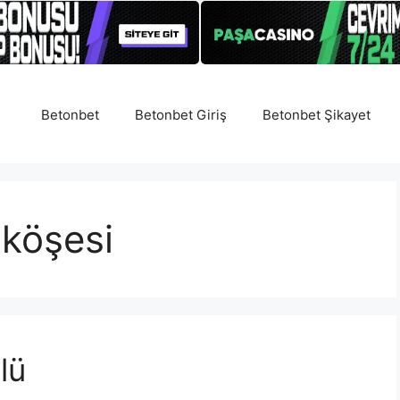
Betonbet
Betonbet Giriş
Betonbet Şikayet
 köşesi
lü