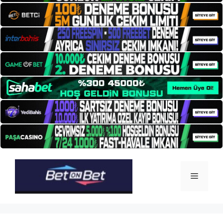
İçeriğe
atla
Menü