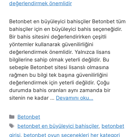
Betonbet en büyüleyici bahisçiler Betonbet tüm
bahisçiler için en büyüleyici bahis seçeneğidir.
Bir bahis sitesini değerlendirirken çeşitli
yöntemler kullanarak güvenilirliğini
değerlendirmek önemlidir. Yalnızca lisans
bilgilerine sahip olmak yeterli değildir. Bu
sebeple Betonbet sitesi lisanslı olmasına
rağmen bu bilgi tek başına güvenilirliğini
değerlendirmek için yeterli değildir. Çoğu
durumda bahis oranları aynı zamanda bir
sitenin ne kadar …
Devamını oku…
Kategoriler
Betonbet
Etiketler
betonbet en büyüleyici bahisçiler
,
betonbet
girisi
,
betonbet oyun seçenekleri her kategori