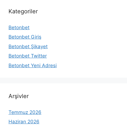
Kategoriler
Betonbet
Betonbet Giriş
Betonbet Şikayet
Betonbet Twitter
Betonbet Yeni Adresi
Arşivler
Temmuz 2026
Haziran 2026