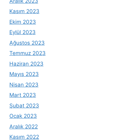
Aralık 2023
Kasım 2023
Ekim 2023
Eylül 2023
Ağustos 2023
Temmuz 2023
Haziran 2023
Mayıs 2023
Nisan 2023
Mart 2023
Şubat 2023
Ocak 2023
Aralık 2022
Kasım 2022