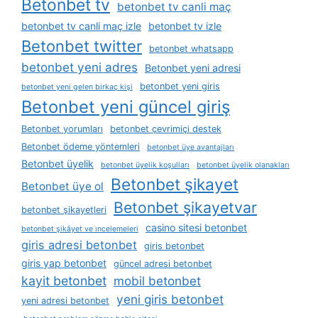
Betonbet tv
betonbet tv canli maç
betonbet tv canli maç izle
betonbet tv izle
Betonbet twitter
betonbet whatsapp
betonbet yeni adres
Betonbet yeni adresi
betonbet yeni giris
betonbet yeni gelen birkaç kişi
Betonbet yeni güncel giriş
Betonbet yorumları
betonbet çevrimiçi destek
Betonbet ödeme yöntemleri
betonbet üye avantajları
Betonbet üyelik
betonbet üyelik koşulları
betonbet üyelik olanakları
Betonbet şikayet
Betonbet üye ol
Betonbet şikayetvar
betonbet şikayetleri
casino sitesi betonbet
betonbet şikâyet ve i̇ncelemeleri
giris adresi betonbet
giris betonbet
giris yap betonbet
güncel adresi betonbet
kayit betonbet
mobil betonbet
yeni giris betonbet
yeni adresi betonbet