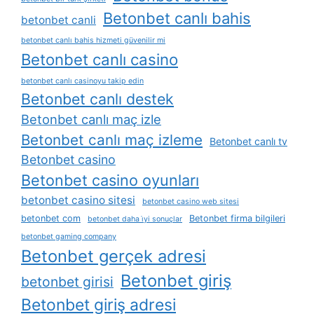
Betonbet canlı bahis
betonbet canli
betonbet canlı bahis hizmeti güvenilir mi
Betonbet canlı casino
betonbet canlı casinoyu takip edin
Betonbet canlı destek
Betonbet canlı maç izle
Betonbet canlı maç izleme
Betonbet canlı tv
Betonbet casino
Betonbet casino oyunları
betonbet casino sitesi
betonbet casino web sitesi
betonbet com
Betonbet firma bilgileri
betonbet daha i̇yi sonuçlar
betonbet gaming company
Betonbet gerçek adresi
Betonbet giriş
betonbet girisi
Betonbet giriş adresi