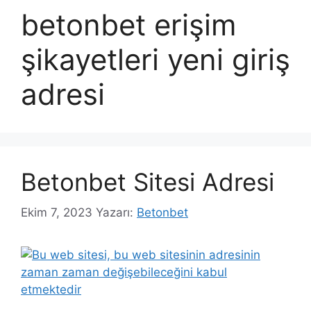
betonbet erişim
şikayetleri yeni giriş
adresi
Betonbet Sitesi Adresi
Ekim 7, 2023
Yazarı:
Betonbet