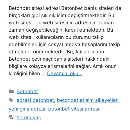
Betonbet sitesi adresi Betonbet bahis siteleri de
birçokları gibi sık sık isim değiştirmektedir. Bu
web sitesi, bu web sitesinin adresinin zaman
zaman değişebileceğini kabul etmektedir. Bu
web sitesi, kullanıcıların bu durumu takip
edebilmeleri için sosyal medya hesaplarını takip
etmelerini önermektedir. Bu, kullanıcıların
Betonbet çevrimiçi bahis siteleri hakkındaki
bilgilere kolayca erişmelerini sağlar. Artık onun
kimliğini bilen …
Devamını oku…
Kategoriler
Betonbet
Etiketler
adresi betonbet
,
betonbet erişim şikayetleri
yeni giriş adresi
,
betonbet sitesi adresi
Yorum yap