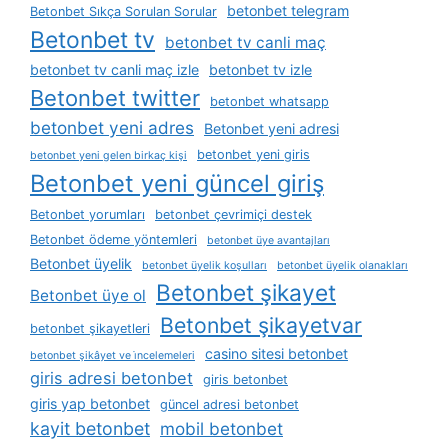
betonbet telegram
Betonbet Sıkça Sorulan Sorular
Betonbet tv
betonbet tv canli maç
betonbet tv canli maç izle
betonbet tv izle
Betonbet twitter
betonbet whatsapp
betonbet yeni adres
Betonbet yeni adresi
betonbet yeni giris
betonbet yeni gelen birkaç kişi
Betonbet yeni güncel giriş
Betonbet yorumları
betonbet çevrimiçi destek
Betonbet ödeme yöntemleri
betonbet üye avantajları
Betonbet üyelik
betonbet üyelik koşulları
betonbet üyelik olanakları
Betonbet şikayet
Betonbet üye ol
Betonbet şikayetvar
betonbet şikayetleri
casino sitesi betonbet
betonbet şikâyet ve i̇ncelemeleri
giris adresi betonbet
giris betonbet
giris yap betonbet
güncel adresi betonbet
kayit betonbet
mobil betonbet