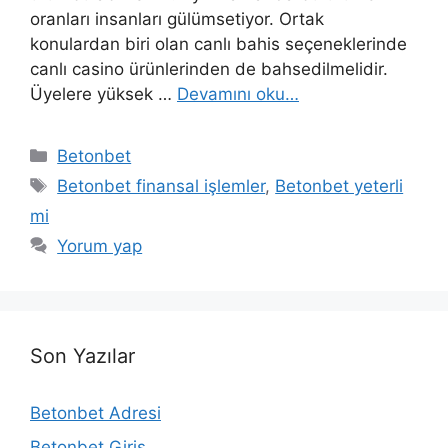
oranları insanları gülümsetiyor. Ortak
konulardan biri olan canlı bahis seçeneklerinde
canlı casino ürünlerinden de bahsedilmelidir.
Üyelere yüksek …
Devamını oku…
Kategoriler
Betonbet
Etiketler
Betonbet finansal işlemler
,
Betonbet yeterli
mi
Yorum yap
Son Yazılar
Betonbet Adresi
Betonbet Giriş