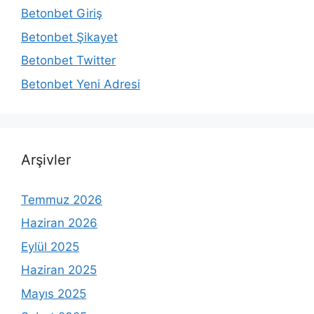
Betonbet Giriş
Betonbet Şikayet
Betonbet Twitter
Betonbet Yeni Adresi
Arşivler
Temmuz 2026
Haziran 2026
Eylül 2025
Haziran 2025
Mayıs 2025