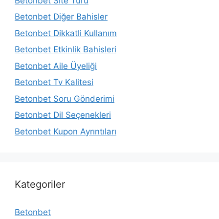
Betonbet Site Türü
Betonbet Diğer Bahisler
Betonbet Dikkatli Kullanım
Betonbet Etkinlik Bahisleri
Betonbet Aile Üyeliği
Betonbet Tv Kalitesi
Betonbet Soru Gönderimi
Betonbet Dil Seçenekleri
Betonbet Kupon Ayrıntıları
Kategoriler
Betonbet