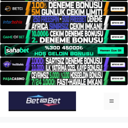
İçeriğe
atla
Menü