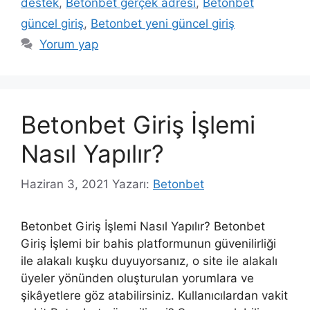
destek
,
Betonbet gerçek adresi
,
Betonbet
güncel giriş
,
Betonbet yeni güncel giriş
Yorum yap
Betonbet Giriş İşlemi
Nasıl Yapılır?
Haziran 3, 2021
Yazarı:
Betonbet
Betonbet Giriş İşlemi Nasıl Yapılır? Betonbet
Giriş İşlemi bir bahis platformunun güvenilirliği
ile alakalı kuşku duyuyorsanız, o site ile alakalı
üyeler yönünden oluşturulan yorumlara ve
şikâyetlere göz atabilirsiniz. Kullanıcılardan vakit