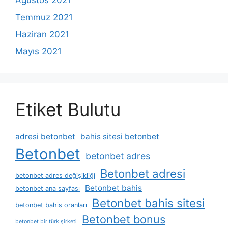
Ağustos 2021
Temmuz 2021
Haziran 2021
Mayıs 2021
Etiket Bulutu
adresi betonbet
bahis sitesi betonbet
Betonbet
betonbet adres
Betonbet adresi
betonbet adres değişikliği
Betonbet bahis
betonbet ana sayfası
Betonbet bahis sitesi
betonbet bahis oranları
Betonbet bonus
betonbet bir türk şirketi