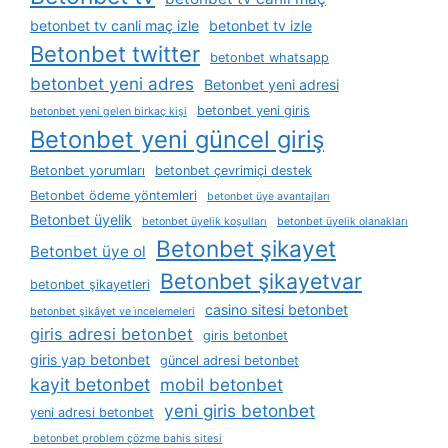
betonbet tv canli maç izle
betonbet tv izle
Betonbet twitter
betonbet whatsapp
betonbet yeni adres
Betonbet yeni adresi
betonbet yeni giris
betonbet yeni gelen birkaç kişi
Betonbet yeni güncel giriş
Betonbet yorumları
betonbet çevrimiçi destek
Betonbet ödeme yöntemleri
betonbet üye avantajları
Betonbet üyelik
betonbet üyelik koşulları
betonbet üyelik olanakları
Betonbet şikayet
Betonbet üye ol
Betonbet şikayetvar
betonbet şikayetleri
casino sitesi betonbet
betonbet şikâyet ve i̇ncelemeleri
giris adresi betonbet
giris betonbet
giris yap betonbet
güncel adresi betonbet
kayit betonbet
mobil betonbet
yeni giris betonbet
yeni adresi betonbet
betonbet problem çözme bahis sitesi