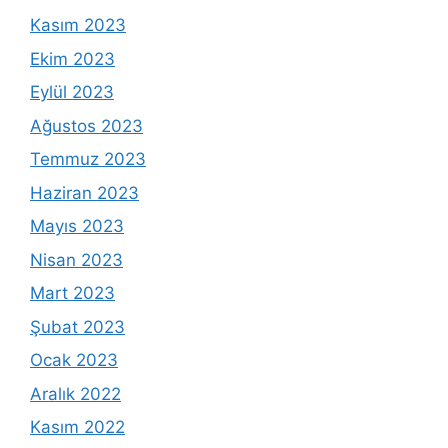
Kasım 2023
Ekim 2023
Eylül 2023
Ağustos 2023
Temmuz 2023
Haziran 2023
Mayıs 2023
Nisan 2023
Mart 2023
Şubat 2023
Ocak 2023
Aralık 2022
Kasım 2022