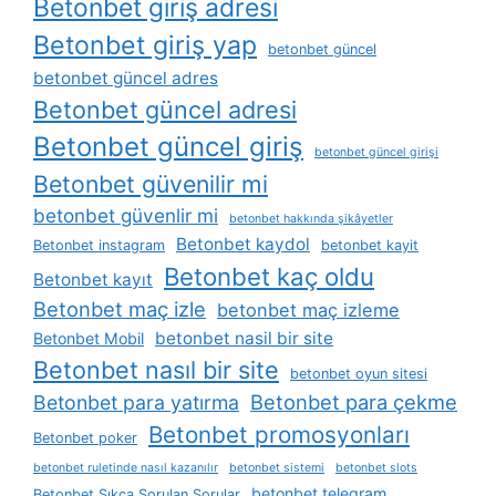
Betonbet giriş adresi
Betonbet giriş yap
betonbet güncel
betonbet güncel adres
Betonbet güncel adresi
Betonbet güncel giriş
betonbet güncel girişi
Betonbet güvenilir mi
betonbet güvenlir mi
betonbet hakkında şikâyetler
Betonbet kaydol
Betonbet instagram
betonbet kayit
Betonbet kaç oldu
Betonbet kayıt
Betonbet maç izle
betonbet maç izleme
betonbet nasil bir site
Betonbet Mobil
Betonbet nasıl bir site
betonbet oyun sitesi
Betonbet para çekme
Betonbet para yatırma
Betonbet promosyonları
Betonbet poker
betonbet ruletinde nasıl kazanılır
betonbet sistemi
betonbet slots
betonbet telegram
Betonbet Sıkça Sorulan Sorular