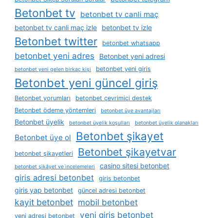
Betonbet tv
betonbet tv canli maç
betonbet tv canli maç izle
betonbet tv izle
Betonbet twitter
betonbet whatsapp
betonbet yeni adres
Betonbet yeni adresi
betonbet yeni giris
betonbet yeni gelen birkaç kişi
Betonbet yeni güncel giriş
Betonbet yorumları
betonbet çevrimiçi destek
Betonbet ödeme yöntemleri
betonbet üye avantajları
Betonbet üyelik
betonbet üyelik koşulları
betonbet üyelik olanakları
Betonbet şikayet
Betonbet üye ol
Betonbet şikayetvar
betonbet şikayetleri
casino sitesi betonbet
betonbet şikâyet ve i̇ncelemeleri
giris adresi betonbet
giris betonbet
giris yap betonbet
güncel adresi betonbet
kayit betonbet
mobil betonbet
yeni giris betonbet
yeni adresi betonbet