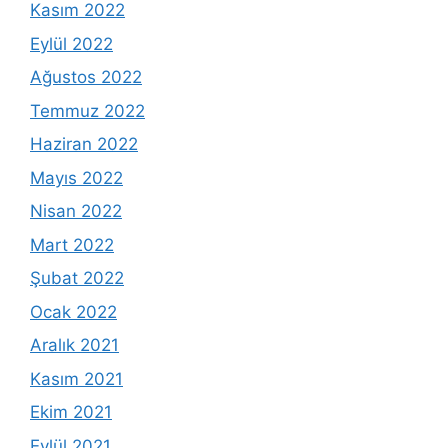
Kasım 2022
Eylül 2022
Ağustos 2022
Temmuz 2022
Haziran 2022
Mayıs 2022
Nisan 2022
Mart 2022
Şubat 2022
Ocak 2022
Aralık 2021
Kasım 2021
Ekim 2021
Eylül 2021