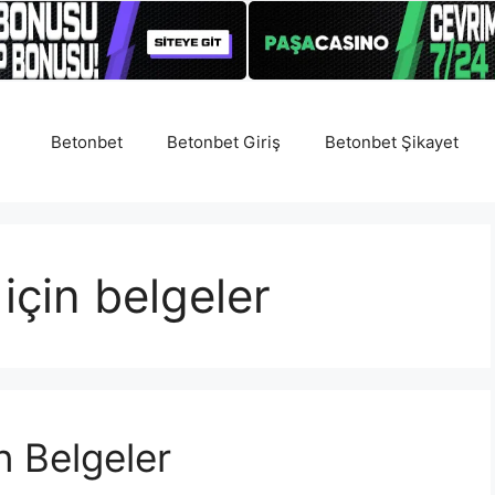
Betonbet
Betonbet Giriş
Betonbet Şikayet
çin belgeler
 Belgeler