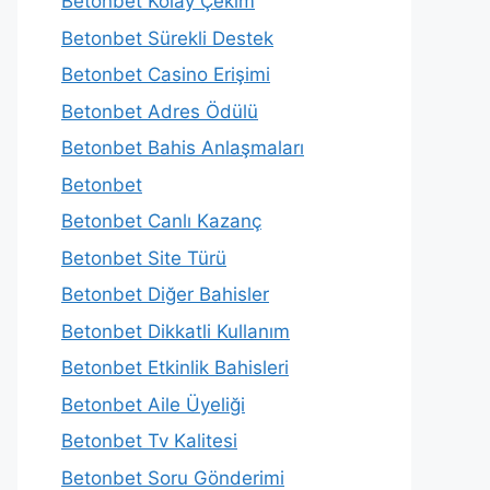
Betonbet Kolay Çekim
Betonbet Sürekli Destek
Betonbet Casino Erişimi
Betonbet Adres Ödülü
Betonbet Bahis Anlaşmaları
Betonbet
Betonbet Canlı Kazanç
Betonbet Site Türü
Betonbet Diğer Bahisler
Betonbet Dikkatli Kullanım
Betonbet Etkinlik Bahisleri
Betonbet Aile Üyeliği
Betonbet Tv Kalitesi
Betonbet Soru Gönderimi