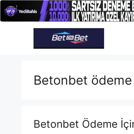
İçeriğe
atla
Betonbet ödeme i
Betonbet Ödeme İçin