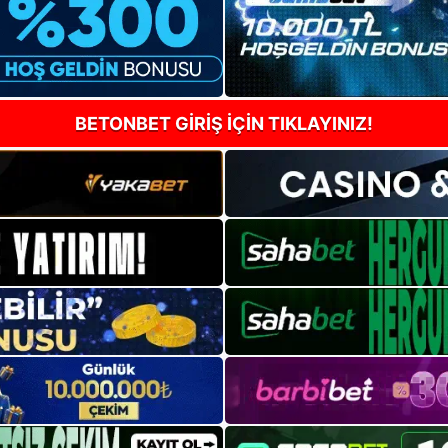
BETONBET GİRİŞ İÇİN TIKLAYINIZ!