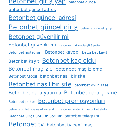
Betonbet giriş yap
betonbet güncel
betonbet güncel adres
Betonbet güncel adresi
Betonbet güncel giriş
betonbet güncel girişi
Betonbet güvenilir mi
betonbet güvenlir mi
betonbet hakkında şikâyetler
Betonbet kaydol
Betonbet instagram
betonbet kayit
Betonbet kaç oldu
Betonbet kayıt
Betonbet maç izle
betonbet maç izleme
betonbet nasil bir site
Betonbet Mobil
Betonbet nasıl bir site
betonbet oyun sitesi
Betonbet para çekme
Betonbet para yatırma
Betonbet promosyonları
Betonbet poker
betonbet ruletinde nasıl kazanılır
betonbet sistemi
betonbet slots
betonbet telegram
Betonbet Sıkça Sorulan Sorular
Betonbet tv
betonbet tv canli maç