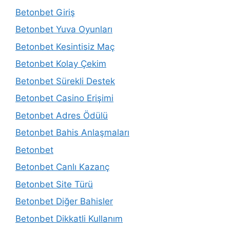
Betonbet Giriş
Betonbet Yuva Oyunları
Betonbet Kesintisiz Maç
Betonbet Kolay Çekim
Betonbet Sürekli Destek
Betonbet Casino Erişimi
Betonbet Adres Ödülü
Betonbet Bahis Anlaşmaları
Betonbet
Betonbet Canlı Kazanç
Betonbet Site Türü
Betonbet Diğer Bahisler
Betonbet Dikkatli Kullanım