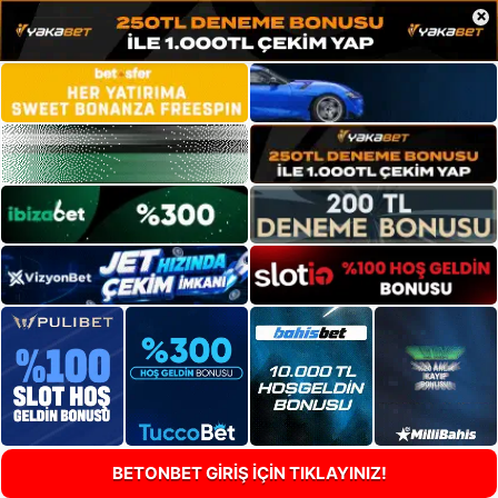
×
BETONBET GİRİŞ İÇİN TIKLAYINIZ!