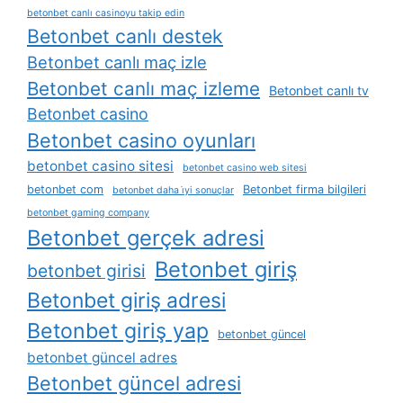
betonbet canlı casinoyu takip edin
Betonbet canlı destek
Betonbet canlı maç izle
Betonbet canlı maç izleme
Betonbet canlı tv
Betonbet casino
Betonbet casino oyunları
betonbet casino sitesi
betonbet casino web sitesi
betonbet com
Betonbet firma bilgileri
betonbet daha i̇yi sonuçlar
betonbet gaming company
Betonbet gerçek adresi
Betonbet giriş
betonbet girisi
Betonbet giriş adresi
Betonbet giriş yap
betonbet güncel
betonbet güncel adres
Betonbet güncel adresi