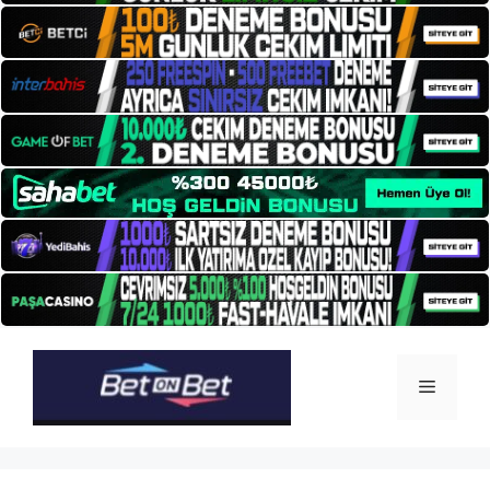
İçeriğe
atla
Menü