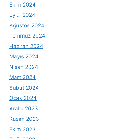
Ekim 2024
Eylül 2024
Ağustos 2024
Temmuz 2024
Haziran 2024
Mayıs 2024
Nisan 2024
Mart 2024
Şubat 2024
Ocak 2024
Aralık 2023
Kasım 2023
Ekim 2023