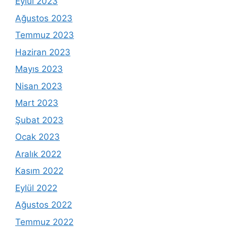
Eylül 2023
Ağustos 2023
Temmuz 2023
Haziran 2023
Mayıs 2023
Nisan 2023
Mart 2023
Şubat 2023
Ocak 2023
Aralık 2022
Kasım 2022
Eylül 2022
Ağustos 2022
Temmuz 2022