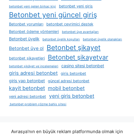
betonbet yeni giris
betonbet yeni gelen birkaç kişi
Betonbet yeni güncel giriş
Betonbet yorumları
betonbet çevrimiçi destek
Betonbet ödeme yöntemleri
betonbet üye avantajları
Betonbet üyelik
betonbet üyelik koşulları
betonbet üyelik olanakları
Betonbet şikayet
Betonbet üye ol
Betonbet şikayetvar
betonbet şikayetleri
casino sitesi betonbet
betonbet şikâyet ve i̇ncelemeleri
giris adresi betonbet
giris betonbet
giris yap betonbet
güncel adresi betonbet
kayit betonbet
mobil betonbet
yeni giris betonbet
yeni adresi betonbet
betonbet problem çözme bahis sitesi
Avrasya'nın en büyük reklam platformunda olmak için