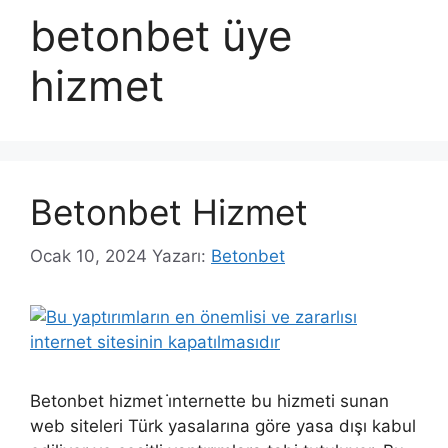
betonbet üye
hizmet
Betonbet Hizmet
Ocak 10, 2024
Yazarı:
Betonbet
Betonbet hizmet i̇nternette bu hizmeti sunan
web siteleri Türk yasalarına göre yasa dışı kabul