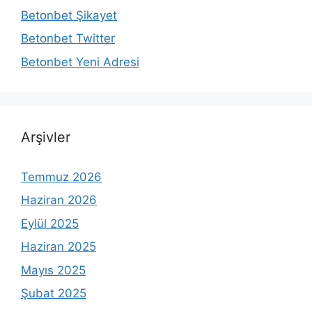
Betonbet Şikayet
Betonbet Twitter
Betonbet Yeni Adresi
Arşivler
Temmuz 2026
Haziran 2026
Eylül 2025
Haziran 2025
Mayıs 2025
Şubat 2025