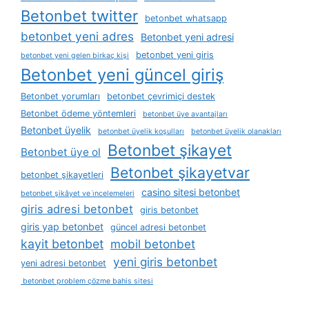
Betonbet twitter
betonbet whatsapp
betonbet yeni adres
Betonbet yeni adresi
betonbet yeni giris
betonbet yeni gelen birkaç kişi
Betonbet yeni güncel giriş
Betonbet yorumları
betonbet çevrimiçi destek
Betonbet ödeme yöntemleri
betonbet üye avantajları
Betonbet üyelik
betonbet üyelik koşulları
betonbet üyelik olanakları
Betonbet şikayet
Betonbet üye ol
Betonbet şikayetvar
betonbet şikayetleri
casino sitesi betonbet
betonbet şikâyet ve i̇ncelemeleri
giris adresi betonbet
giris betonbet
giris yap betonbet
güncel adresi betonbet
kayit betonbet
mobil betonbet
yeni giris betonbet
yeni adresi betonbet
betonbet problem çözme bahis sitesi