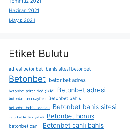
Temmuz 2021
Haziran 2021
Mayıs 2021
Etiket Bulutu
adresi betonbet
bahis sitesi betonbet
Betonbet
betonbet adres
Betonbet adresi
betonbet adres değişikliği
Betonbet bahis
betonbet ana sayfası
Betonbet bahis sitesi
betonbet bahis oranları
Betonbet bonus
betonbet bir türk şirketi
Betonbet canlı bahis
betonbet canli