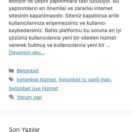
ediliyor ve çeşitli yaptırımlara tabi tutuluyor. Bu
yaptırımların en önemlisi ve zararlısı internet
sitesinin kapatılmasıdır. Siteniz kapatılırsa artık
kullanıcılarınıza erişemezsiniz ve kullanıcı
kaybedersiniz. Bahis platformu bu soruna en iyi
çözümü kullanıcılarına yeni bir siteden hizmet
vererek bulmuş ve kullanıcılarına yeni bir …
Devamını oku…
Kategoriler
Betonbet
Etiketler
betonbet hizmet
,
betonbet tv canli maç
,
betonbet üye hizmet
Yorum yap
Son Yazılar