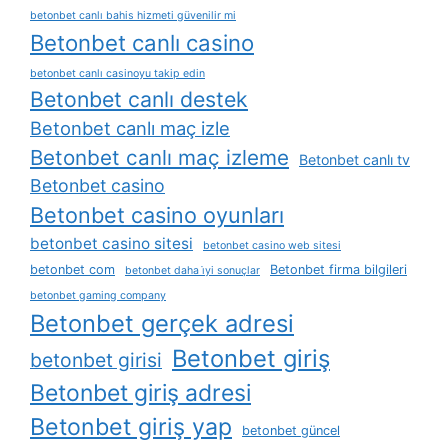
betonbet canlı bahis hizmeti güvenilir mi
Betonbet canlı casino
betonbet canlı casinoyu takip edin
Betonbet canlı destek
Betonbet canlı maç izle
Betonbet canlı maç izleme
Betonbet canlı tv
Betonbet casino
Betonbet casino oyunları
betonbet casino sitesi
betonbet casino web sitesi
betonbet com
Betonbet firma bilgileri
betonbet daha i̇yi sonuçlar
betonbet gaming company
Betonbet gerçek adresi
Betonbet giriş
betonbet girisi
Betonbet giriş adresi
Betonbet giriş yap
betonbet güncel