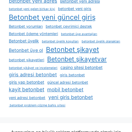
betonbet yeni adres
Betonbet yeni adresi
betonbet yeni giris
betonbet yeni gelen birkaç kişi
Betonbet yeni güncel giriş
Betonbet yorumları
betonbet çevrimiçi destek
Betonbet ödeme yöntemleri
betonbet üye avantajları
Betonbet üyelik
betonbet üyelik koşulları
betonbet üyelik olanakları
Betonbet şikayet
Betonbet üye ol
Betonbet şikayetvar
betonbet şikayetleri
casino sitesi betonbet
betonbet şikâyet ve i̇ncelemeleri
giris adresi betonbet
giris betonbet
giris yap betonbet
güncel adresi betonbet
kayit betonbet
mobil betonbet
yeni giris betonbet
yeni adresi betonbet
betonbet problem çözme bahis sitesi