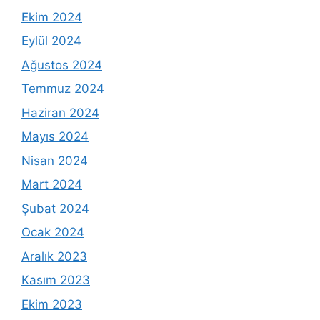
Ekim 2024
Eylül 2024
Ağustos 2024
Temmuz 2024
Haziran 2024
Mayıs 2024
Nisan 2024
Mart 2024
Şubat 2024
Ocak 2024
Aralık 2023
Kasım 2023
Ekim 2023