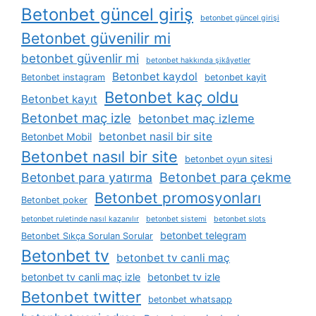
Betonbet güncel giriş
betonbet güncel girişi
Betonbet güvenilir mi
betonbet güvenlir mi
betonbet hakkında şikâyetler
Betonbet kaydol
Betonbet instagram
betonbet kayit
Betonbet kaç oldu
Betonbet kayıt
Betonbet maç izle
betonbet maç izleme
betonbet nasil bir site
Betonbet Mobil
Betonbet nasıl bir site
betonbet oyun sitesi
Betonbet para çekme
Betonbet para yatırma
Betonbet promosyonları
Betonbet poker
betonbet ruletinde nasıl kazanılır
betonbet sistemi
betonbet slots
betonbet telegram
Betonbet Sıkça Sorulan Sorular
Betonbet tv
betonbet tv canli maç
betonbet tv canli maç izle
betonbet tv izle
Betonbet twitter
betonbet whatsapp