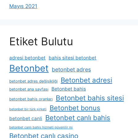
Mayıs 2021
Etiket Bulutu
adresi betonbet
bahis sitesi betonbet
Betonbet
betonbet adres
Betonbet adresi
betonbet adres değişikliği
Betonbet bahis
betonbet ana sayfası
Betonbet bahis sitesi
betonbet bahis oranları
Betonbet bonus
betonbet bir türk şirketi
Betonbet canlı bahis
betonbet canli
betonbet canlı bahis hizmeti güvenilir mi
Betonbet canlı casino