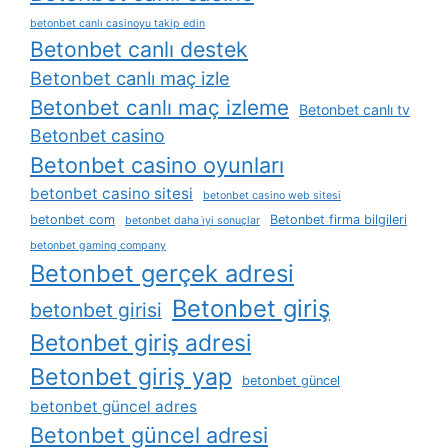
betonbet canlı casinoyu takip edin
Betonbet canlı destek
Betonbet canlı maç izle
Betonbet canlı maç izleme
Betonbet canlı tv
Betonbet casino
Betonbet casino oyunları
betonbet casino sitesi
betonbet casino web sitesi
betonbet com
Betonbet firma bilgileri
betonbet daha i̇yi sonuçlar
betonbet gaming company
Betonbet gerçek adresi
Betonbet giriş
betonbet girisi
Betonbet giriş adresi
Betonbet giriş yap
betonbet güncel
betonbet güncel adres
Betonbet güncel adresi