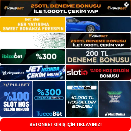
×
BETONBET GİRİŞ İÇİN TIKLAYINIZ!