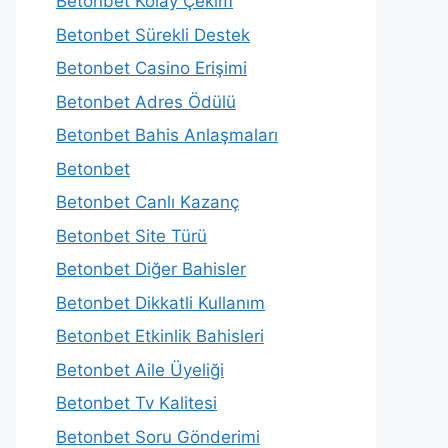
Betonbet Kolay Çekim
Betonbet Sürekli Destek
Betonbet Casino Erişimi
Betonbet Adres Ödülü
Betonbet Bahis Anlaşmaları
Betonbet
Betonbet Canlı Kazanç
Betonbet Site Türü
Betonbet Diğer Bahisler
Betonbet Dikkatli Kullanım
Betonbet Etkinlik Bahisleri
Betonbet Aile Üyeliği
Betonbet Tv Kalitesi
Betonbet Soru Gönderimi