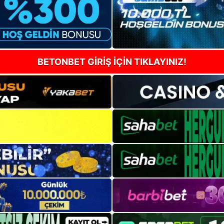
BETONBET GİRİŞ İÇİN TIKLAYINIZ!