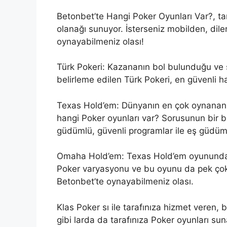
Betonbet’te Hangi Poker Oyunları Var?, ta
olanağı sunuyor. İsterseniz mobilden, dil
oynayabilmeniz olası!
Türk Pokeri: Kazananın bol bulunduğu ve 
belirleme edilen Türk Pokeri, en güvenli ha
Texas Hold’em: Dünyanın en çok oynanan
hangi Poker oyunları var? Sorusunun bir 
güdümlü, güvenli programlar ile eş güdüml
Omaha Hold’em: Texas Hold’em oyunundan
Poker varyasyonu ve bu oyunu da pek çok 
Betonbet’te oynayabilmeniz olası.
Klas Poker sı ile tarafınıza hizmet veren,
gibi larda da tarafınıza Poker oyunları su