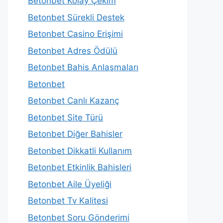
Betonbet Kolay Çekim
Betonbet Sürekli Destek
Betonbet Casino Erişimi
Betonbet Adres Ödülü
Betonbet Bahis Anlaşmaları
Betonbet
Betonbet Canlı Kazanç
Betonbet Site Türü
Betonbet Diğer Bahisler
Betonbet Dikkatli Kullanım
Betonbet Etkinlik Bahisleri
Betonbet Aile Üyeliği
Betonbet Tv Kalitesi
Betonbet Soru Gönderimi