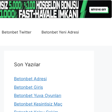
Betonbet Twitter
Betonbet Yeni Adresi
Son Yazılar
Betonbet Adresi
Betonbet Giriş
Betonbet Yuva Oyunları
Betonbet Kesintisiz Maç