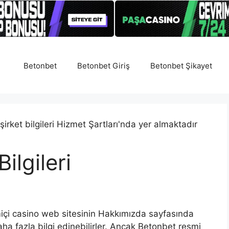
Betonbet
Betonbet Giriş
Betonbet Şikayet
ilgileri
rimiçi casino web sitesinin Hakkımızda sayfasında
ha fazla bilgi edinebilirler. Ancak Betonbet resmi