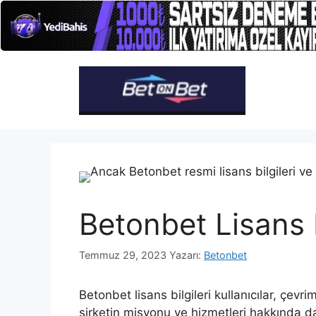
İçeriğe
atla
Betonbet Lisans B
Temmuz 29, 2023
Yazarı:
Betonbet
Betonbet lisans bilgileri kullanıcılar, çev
şirketin misyonu ve hizmetleri hakkında da