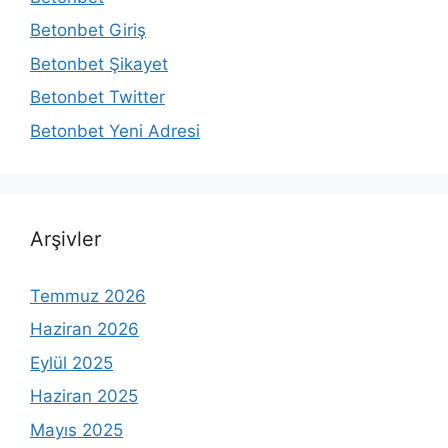
Betonbet Giriş
Betonbet Şikayet
Betonbet Twitter
Betonbet Yeni Adresi
Arşivler
Temmuz 2026
Haziran 2026
Eylül 2025
Haziran 2025
Mayıs 2025