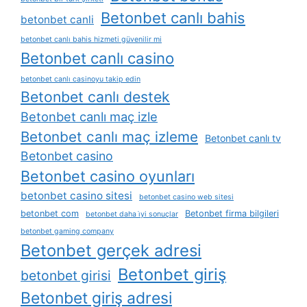
Betonbet canlı bahis
betonbet canli
betonbet canlı bahis hizmeti güvenilir mi
Betonbet canlı casino
betonbet canlı casinoyu takip edin
Betonbet canlı destek
Betonbet canlı maç izle
Betonbet canlı maç izleme
Betonbet canlı tv
Betonbet casino
Betonbet casino oyunları
betonbet casino sitesi
betonbet casino web sitesi
betonbet com
Betonbet firma bilgileri
betonbet daha i̇yi sonuçlar
betonbet gaming company
Betonbet gerçek adresi
Betonbet giriş
betonbet girisi
Betonbet giriş adresi