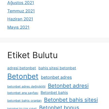
Ağustos 2021
Temmuz 2021
Haziran 2021
Mayıs 2021
Etiket Bulutu
adresi betonbet
bahis sitesi betonbet
Betonbet
betonbet adres
Betonbet adresi
betonbet adres değişikliği
Betonbet bahis
betonbet ana sayfası
Betonbet bahis sitesi
betonbet bahis oranları
Betonbet bonus
betonbet bir türk şirketi