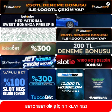
×
BETONBET GİRİŞ İÇİN TIKLAYINIZ!