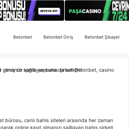
Betonbet
Betonbet Giriş
Betonbet Şikayet
zmet bürosu, canlı bahis siteleri arasında her zaman
anarak online kayıt olmanızı sağlayan bahis şirketi