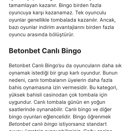
tamamlayan kazanır. Bingo birden fazla
oyuncuya karşı kazanamaz. Tek oyunculu
oyunlar genellikle tombalada kazanılır. Ancak,
bazı oyunlar indirim avantajlarını birden fazla
oyuncu arasında bölüştürür.
Betonbet Canlı Bingo
Betonbet Canlı Bingo’su da oyuncuların daha sık
oynamak istediği bir grup karlı oyundur. Bunun
nedeni, canlı tombalanın üyelerin daha fazla
bahis oynamasına izin vermesidir. Bu kategori,
yüksek bahisli casinodan çok tombala için
uygundur. Canlı tombala günün en yoğun
saatlerinde oynanabilir. Canlı bingo ve diğer
bingo oyunları eğlencelidir. Bingo öğrenmek
Betonbet canlı bingo
istiyorsanız standart