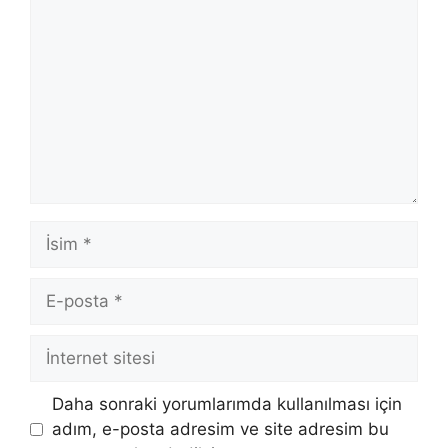
İsim
E-
posta
İnternet
sitesi
Daha sonraki yorumlarımda kullanılması için
adım, e-posta adresim ve site adresim bu