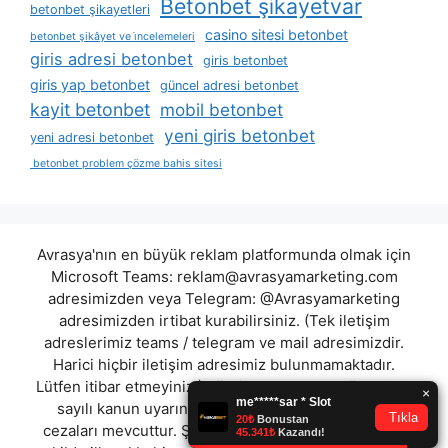
Betonbet şikayetvar
betonbet şikayetleri
casino sitesi betonbet
betonbet şikâyet ve i̇ncelemeleri
giris adresi betonbet
giris betonbet
giris yap betonbet
güncel adresi betonbet
kayit betonbet
mobil betonbet
yeni giris betonbet
yeni adresi betonbet
betonbet problem çözme bahis sitesi
Avrasya'nın en büyük reklam platformunda olmak için
Microsoft Teams:
reklam@avrasyamarketing.com
adresimizden veya Telegram: @Avrasyamarketing
adresimizden irtibat kurabilirsiniz. (Tek iletişim
adreslerimiz teams / telegram ve mail adresimizdir.
Harici hiçbir iletişim adresimiz bulunmamaktadır.
Lütfen itibar etmeyiniz.) Türkiye yasalarına göre 7258
sayılı kanun uyarınca yasa dışı bahis oynamanın
cezaları mevcuttur. Şu an bulunduğunuz site hiç bir