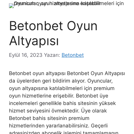
Betonbet Oyun
Altyapısı
Eylül 16, 2023
Yazarı:
Betonbet
Betonbet oyun altyapısı Betonbet Oyun Altyapısı
da üyelerden geri bildirim alıyor. Oyuncular,
oyun altyapısına katılabilmeleri için premium
oyun hizmetlerine erişebilir. Betonbet üye
incelemeleri genellikle bahis sitesinin yüksek
hizmet seviyesini övmektedir. Üye olarak
Betonbet bahis sitesinin premium
hizmetlerinden yararlanabilirsiniz. Geçerli
adresinizden abonelik işlemini tamamlamanın