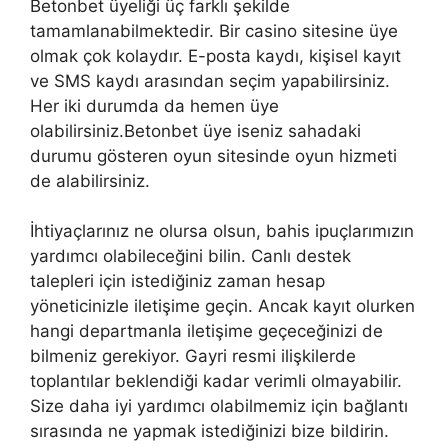
Betonbet üyeliği üç farklı şekilde
tamamlanabilmektedir. Bir casino sitesine üye
olmak çok kolaydır. E-posta kaydı, kişisel kayıt
ve SMS kaydı arasından seçim yapabilirsiniz.
Her iki durumda da hemen üye
olabilirsiniz.Betonbet üye iseniz sahadaki
durumu gösteren oyun sitesinde oyun hizmeti
de alabilirsiniz.
İhtiyaçlarınız ne olursa olsun, bahis ipuçlarımızın
yardımcı olabileceğini bilin. Canlı destek
talepleri için istediğiniz zaman hesap
yöneticinizle iletişime geçin. Ancak kayıt olurken
hangi departmanla iletişime geçeceğinizi de
bilmeniz gerekiyor. Gayri resmi ilişkilerde
toplantılar beklendiği kadar verimli olmayabilir.
Size daha iyi yardımcı olabilmemiz için bağlantı
sırasında ne yapmak istediğinizi bize bildirin.