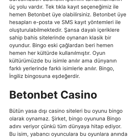
üç yolu vardır. Tek tıkla kayıt seçeneğimiz ile
hemen Betonbet üye olabilirsiniz. Betonbet üye
hesapları e-posta ve SMS kayıt yöntemleri ile
oluşturulabilmektedir. Şansa dayalı içeriklere
sahip bahis sitelerinde oynanan klasik bir
oyundur. Bingo eski çağlardan beri hemen
hemen her kültürde kullanılmıştır. Oyun
kültürümüzde bu isimle anılır ama dünyanın
farklı yerlerinde farklı isimlerle anılır. Bingo,
İngiliz bingosuna eşdeğerdir.
Betonbet Casino
Bütün yasa dışı casino siteleri bu oyunu bingo
olarak oynamaz. Şirket, bingo oyununa Bingo
adını veriyor çünkü tüm dünyaya hitap ediyor.
Bu isim, yabancı oyunculara bu oyunlara anında