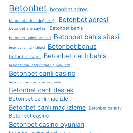
Betonbet
betonbet adres
Betonbet adresi
betonbet adres değişikliği
Betonbet bahis
betonbet ana sayfası
Betonbet bahis sitesi
betonbet bahis oranları
Betonbet bonus
betonbet bir türk şirketi
Betonbet canlı bahis
betonbet canli
betonbet canlı bahis hizmeti güvenilir mi
Betonbet canlı casino
betonbet canlı casinoyu takip edin
Betonbet canlı destek
Betonbet canlı maç izle
Betonbet canlı maç izleme
Betonbet canlı tv
Betonbet casino
Betonbet casino oyunları
betonbet casino sitesi