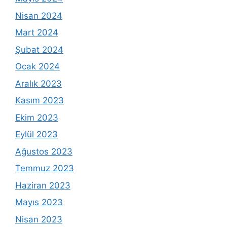
Nisan 2024
Mart 2024
Şubat 2024
Ocak 2024
Aralık 2023
Kasım 2023
Ekim 2023
Eylül 2023
Ağustos 2023
Temmuz 2023
Haziran 2023
Mayıs 2023
Nisan 2023