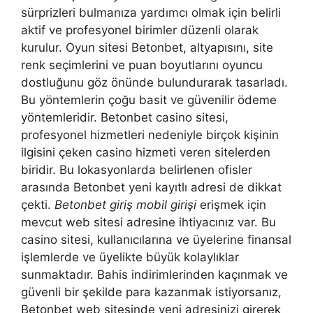
sürprizleri bulmanıza yardımcı olmak için belirli
aktif ve profesyonel birimler düzenli olarak
kurulur. Oyun sitesi Betonbet, altyapısını, site
renk seçimlerini ve puan boyutlarını oyuncu
dostluğunu göz önünde bulundurarak tasarladı.
Bu yöntemlerin çoğu basit ve güvenilir ödeme
yöntemleridir. Betonbet casino sitesi,
profesyonel hizmetleri nedeniyle birçok kişinin
ilgisini çeken casino hizmeti veren sitelerden
biridir. Bu lokasyonlarda belirlenen ofisler
arasında Betonbet yeni kayıtlı adresi de dikkat
çekti.
Betonbet giriş mobil girişi
erişmek için
mevcut web sitesi adresine ihtiyacınız var. Bu
casino sitesi, kullanıcılarına ve üyelerine finansal
işlemlerde ve üyelikte büyük kolaylıklar
sunmaktadır. Bahis indirimlerinden kaçınmak ve
güvenli bir şekilde para kazanmak istiyorsanız,
Betonbet web sitesinde yeni adresinizi girerek