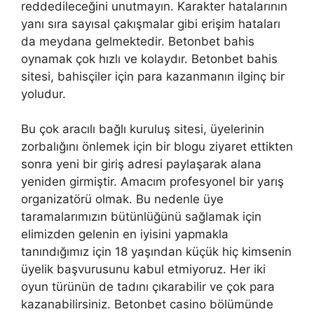
reddedileceğini unutmayın. Karakter hatalarının
yanı sıra sayısal çakışmalar gibi erişim hataları
da meydana gelmektedir. Betonbet bahis
oynamak çok hızlı ve kolaydır. Betonbet bahis
sitesi, bahisçiler için para kazanmanın ilginç bir
yoludur.
Bu çok aracılı bağlı kuruluş sitesi, üyelerinin
zorbalığını önlemek için bir blogu ziyaret ettikten
sonra yeni bir giriş adresi paylaşarak alana
yeniden girmiştir. Amacım profesyonel bir yarış
organizatörü olmak. Bu nedenle üye
taramalarımızın bütünlüğünü sağlamak için
elimizden gelenin en iyisini yapmakla
tanındığımız için 18 yaşından küçük hiç kimsenin
üyelik başvurusunu kabul etmiyoruz. Her iki
oyun türünün de tadını çıkarabilir ve çok para
kazanabilirsiniz. Betonbet casino bölümünde