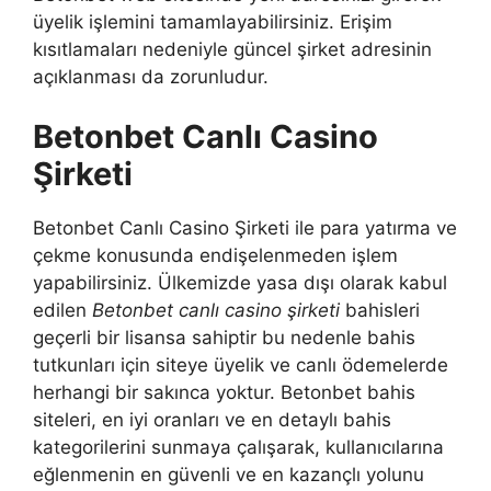
üyelik işlemini tamamlayabilirsiniz. Erişim
kısıtlamaları nedeniyle güncel şirket adresinin
açıklanması da zorunludur.
Betonbet Canlı Casino
Şirketi
Betonbet Canlı Casino Şirketi ile para yatırma ve
çekme konusunda endişelenmeden işlem
yapabilirsiniz. Ülkemizde yasa dışı olarak kabul
edilen
Betonbet canlı casino şirketi
bahisleri
geçerli bir lisansa sahiptir bu nedenle bahis
tutkunları için siteye üyelik ve canlı ödemelerde
herhangi bir sakınca yoktur. Betonbet bahis
siteleri, en iyi oranları ve en detaylı bahis
kategorilerini sunmaya çalışarak, kullanıcılarına
eğlenmenin en güvenli ve en kazançlı yolunu