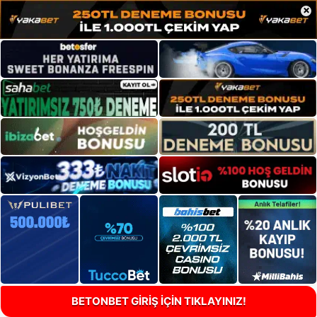
×
BETONBET GİRİŞ İÇİN TIKLAYINIZ!