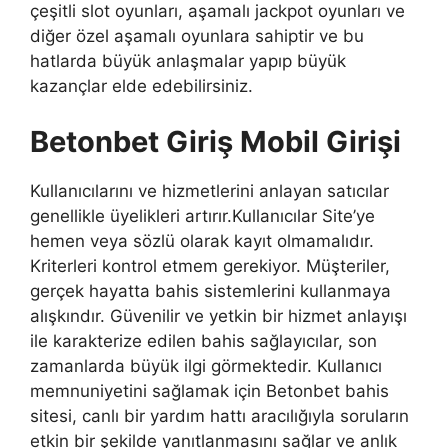
çeşitli slot oyunları, aşamalı jackpot oyunları ve
diğer özel aşamalı oyunlara sahiptir ve bu
hatlarda büyük anlaşmalar yapıp büyük
kazançlar elde edebilirsiniz.
Betonbet Giriş Mobil Girişi
Kullanıcılarını ve hizmetlerini anlayan satıcılar
genellikle üyelikleri artırır.Kullanıcılar Site’ye
hemen veya sözlü olarak kayıt olmamalıdır.
Kriterleri kontrol etmem gerekiyor. Müşteriler,
gerçek hayatta bahis sistemlerini kullanmaya
alışkındır. Güvenilir ve yetkin bir hizmet anlayışı
ile karakterize edilen bahis sağlayıcılar, son
zamanlarda büyük ilgi görmektedir. Kullanıcı
memnuniyetini sağlamak için Betonbet bahis
sitesi, canlı bir yardım hattı aracılığıyla soruların
etkin bir şekilde yanıtlanmasını sağlar ve anlık