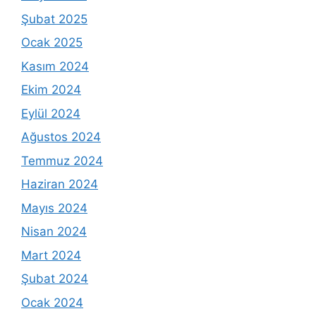
Şubat 2025
Ocak 2025
Kasım 2024
Ekim 2024
Eylül 2024
Ağustos 2024
Temmuz 2024
Haziran 2024
Mayıs 2024
Nisan 2024
Mart 2024
Şubat 2024
Ocak 2024