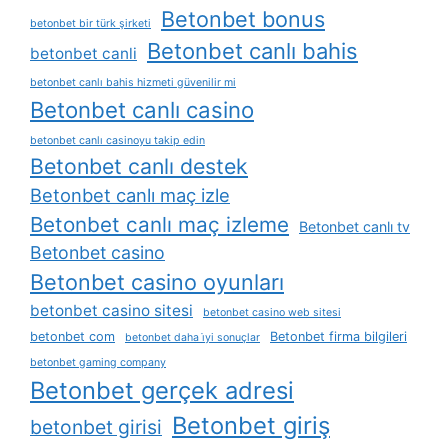
Betonbet bonus
betonbet bir türk şirketi
Betonbet canlı bahis
betonbet canli
betonbet canlı bahis hizmeti güvenilir mi
Betonbet canlı casino
betonbet canlı casinoyu takip edin
Betonbet canlı destek
Betonbet canlı maç izle
Betonbet canlı maç izleme
Betonbet canlı tv
Betonbet casino
Betonbet casino oyunları
betonbet casino sitesi
betonbet casino web sitesi
betonbet com
Betonbet firma bilgileri
betonbet daha i̇yi sonuçlar
betonbet gaming company
Betonbet gerçek adresi
Betonbet giriş
betonbet girisi