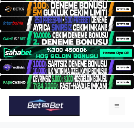
İçeriğe
atla
Menü