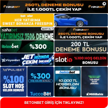
×
BETONBET GİRİŞ İÇİN TIKLAYINIZ!